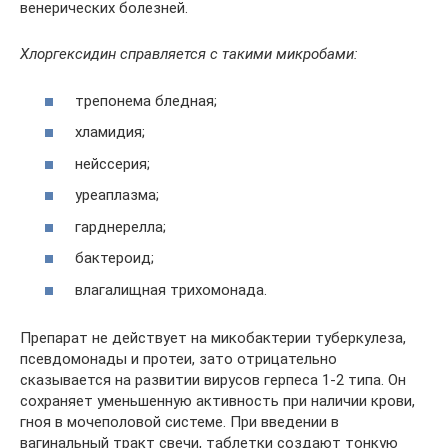
венерических болезней.
Хлоргексидин справляется с такими микробами:
трепонема бледная;
хламидия;
нейссерия;
уреаплазма;
гарднерелла;
бактероид;
влагалищная трихомонада.
Препарат не действует на микобактерии туберкулеза,
псевдомонады и протеи, зато отрицательно
сказывается на развитии вирусов герпеса 1-2 типа. Он
сохраняет уменьшенную активность при наличии крови,
гноя в мочеполовой системе. При введении в
вагинальный тракт свечи, таблетки создают тонкую