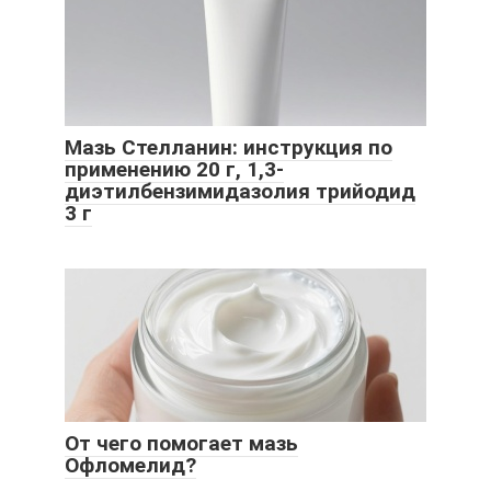
Мазь Стелланин: инструкция по
применению 20 г, 1,3-
диэтилбензимидазолия трийодид
3 г
От чего помогает мазь
Офломелид?