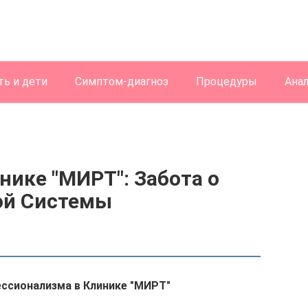
ь и дети
Симптом-диагноз
Процедуры
Ана
нике "МИРТ": Забота о
ой Системы
ессионализма в Клинике "МИРТ"