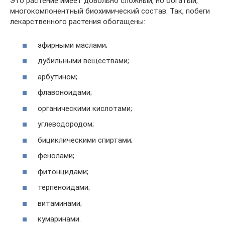
Это растение имеет довольно сложный, но богатый,
многокомпонентный биохимический состав. Так, побеги
лекарственного растения обогащены:
эфирными маслами;
дубильными веществами;
арбутином;
флавоноидами;
органическими кислотами;
углеводородом;
бициклическими спиртами;
фенолами;
фитонцидами;
терпеноидами;
витаминами;
кумаринами.