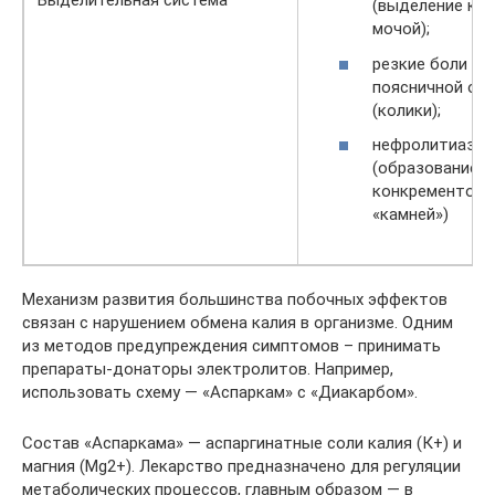
Выделительная система
(выделение кро
мочой);
резкие боли в
поясничной об
(колики);
нефролитиаз
(образование
конкрементов 
«камней»)
Механизм развития большинства побочных эффектов
связан с нарушением обмена калия в организме. Одним
из методов предупреждения симптомов – принимать
препараты-донаторы электролитов. Например,
использовать схему — «Аспаркам» с «Диакарбом».
Состав «Аспаркама» — аспаргинатные соли калия (К+) и
магния (Mg2+). Лекарство предназначено для регуляции
метаболических процессов, главным образом — в