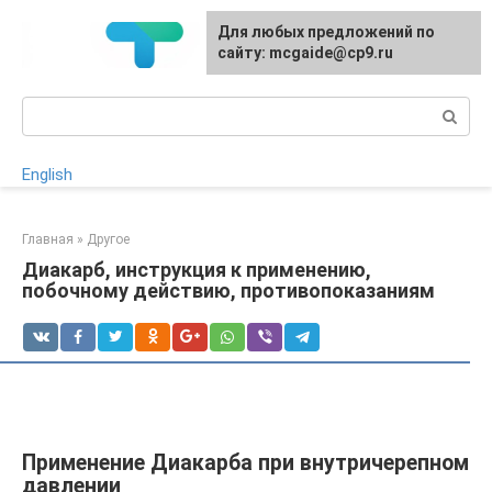
Перейти
Для любых предложений по
к
сайту: mcgaide@cp9.ru
контенту
Поиск:
English
Главная
»
Другое
Диакарб, инструкция к применению,
побочному действию, противопоказаниям
Применение Диакарба при внутричерепном
давлении