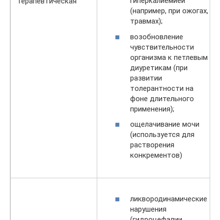
гиперкалиемией
Терапевтическая
(например, при ожогах,
травмах);
возобновление
чувствительности
организма к петлевым
диуретикам (при
развитии
толерантности на
фоне длительного
применения);
ощелачивание мочи
(используется для
растворения
конкрементов)
ликвородинамические
нарушения
(гидроцефалии