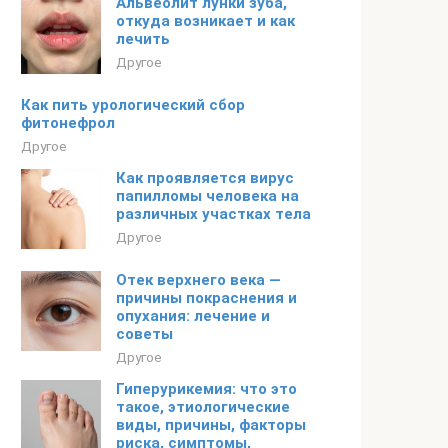
Альвеолит лунки зуба,
откуда возникает и как
лечить
Другое
Как пить урологический сбор
фитонефрол
Другое
Как проявляется вирус
папилломы человека на
различных участках тела
Другое
Отек верхнего века —
причины покраснения и
опухания: лечение и
советы
Другое
Гиперурикемия: что это
такое, этиологические
виды, причины, факторы
риска, симптомы,