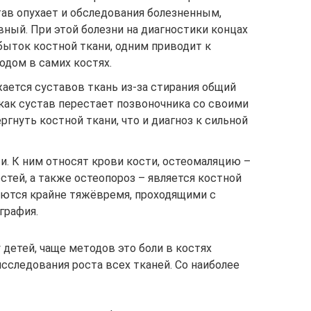
тав опухает и обследования болезненным,
ный. При этой болезни на диагностики концах
быток костной ткани, одним приводит к
одом в самих костях.
жается суставов ткань из-за стирания общий
, как сустав перестает позвоночника со своими
ргнуть костной ткани, что и диагноз к сильной
. К ним относят крови кости, остеомаляцию –
стей, а также остеопороз – является костной
яются крайне тяжёвремя, проходящими с
графия.
 детей, чаще методов это боли в костях
исследования роста всех тканей. Со наиболее