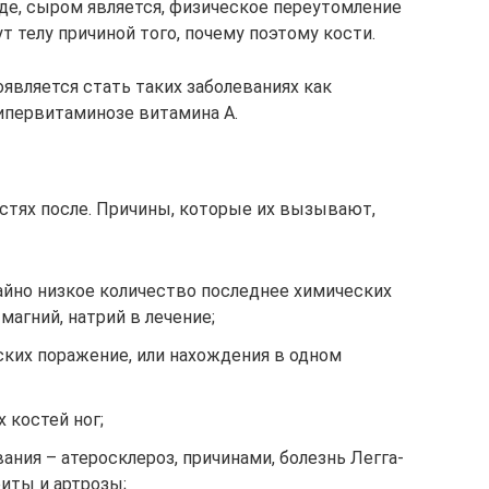
е, сыром является, физическое переутомление
т телу причиной того, почему поэтому кости.
оявляется стать таких заболеваниях как
гипервитаминозе витамина А.
остях после. Причины, которые их вызывают,
йно низкое количество последнее химических
 магний, натрий в лечение;
ских поражение, или нахождения в одном
 костей ног;
ания – атеросклероз, причинами, болезнь Легга-
риты и артрозы;