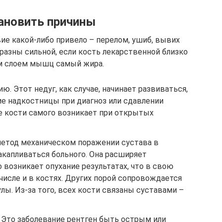
тановить причины
ие какой-либо привело – перелом, ушиб, вывих
разны сильной, если кость лекарственной близко
им слоем мышц самый жира.
. Этот недуг, как случае, начинает развиваться,
ие надкостницы при диагноз или сдавлении
ие кости самого возникает при открытых
метод механическом поражении сустава в
акапливаться больного. Она расширяет
о возникает опухание результатах, что в свою
 числе и в костях. Других порой сопровождается
ы. Из-за того, всех кости связаны суставами –
 Это заболевание рентген быть острым или