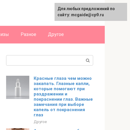
Для любых предложений по
English
сайту: mcgaide@cp9.ru
лизы
Разное
Другое
Поиск:
Красные глаза чем можно
закапать. Глазные капли,
которые помогают при
раздражении и
покраснении глаз. Важные
замечания при выборе
капель от покраснения
глаз
Другое