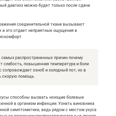
ный диагноз можно будет только после сдачи
оражения соединительной ткани вызывают
х и это отдает неприятные ощущения в
искомфорт.
з самых распространенных причин почему
т слабость, повышенная температура и боли
с сопровождает озноб и холодный пот, но в
ь скорую помощь.
укусы способны вызвать ноющие болевые
сенной в организм инфекции. Узнать виновника
нной симптоматике, ведь рядом с местом укуса
орые со временем распространяются и на другие