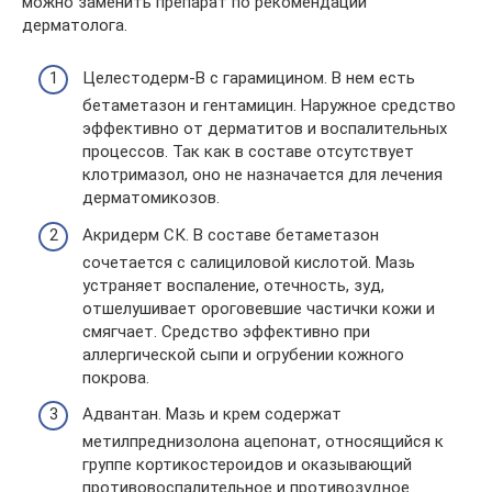
можно заменить препарат по рекомендации
дерматолога.
Целестодерм-В с гарамицином. В нем есть
бетаметазон и гентамицин. Наружное средство
эффективно от дерматитов и воспалительных
процессов. Так как в составе отсутствует
клотримазол, оно не назначается для лечения
дерматомикозов.
Акридерм СК. В составе бетаметазон
сочетается с салициловой кислотой. Мазь
устраняет воспаление, отечность, зуд,
отшелушивает ороговевшие частички кожи и
смягчает. Средство эффективно при
аллергической сыпи и огрубении кожного
покрова.
Адвантан. Мазь и крем содержат
метилпреднизолона ацепонат, относящийся к
группе кортикостероидов и оказывающий
противовоспалительное и противозудное