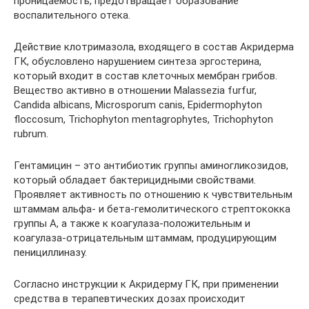
проницаемость, предотвращает образование
воспалительного отека.
Действие клотримазола, входящего в состав Акридерма
ГК, обусловлено нарушением синтеза эргостерина,
который входит в состав клеточных мембран грибов.
Вещество активно в отношении Malassezia furfur,
Candida albicans, Microsporum canis, Epidermophyton
floccosum, Trichophyton mentagrophytes, Trichophyton
rubrum.
Гентамицин – это антибиотик группы аминогликозидов,
который обладает бактерицидными свойствами.
Проявляет активность по отношению к чувствительным
штаммам альфа- и бета-гемолитического стрептококка
группы А, а также к коагулаза-положительным и
коагулаза-отрицательным штаммам, продуцирующим
пенициллиназу.
Согласно инструкции к Акридерму ГК, при применении
средства в терапевтических дозах происходит