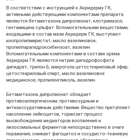
В соответствии с инструкцией к Акридерму ГК,
активными действующими компонентами препарата
являются бетаметазона дипропионат, клотримазол,
гентамицина сульфат. Вспомогательными веществами,
входящими в состав мази Акридерм ГК, выступают
изопропилмиристат, масло вазелиновое,
пропилпарагидроксибензоат, вазелин.
Вспомогательными компонентами в составе крема
Акридерм ГК являются натрия дигидрофосфата
дигидрат, трилон Б, макрогола цетостеариловый эфир,
цетостеариловый спирт, масло вазелиновое
медицинское, пропиленгликоль, вазелин.
Бетаметазона дипропионат обладает
противоаллергическим, противозудным и
антиэкссудативным действиями. Вещество притупляет
накопление лейкоцитов, тормозит процесс
высвобождения медиаторов воспаления и
лизосомальных ферментов непосредственно в очаге
поражения, снижает фагоцитоз и сосудисто-тканевую