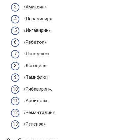
«Амиксин».
«Перамивир».
«Ингавирин».
«Ребетол».
«Лавомакс».
«Кагоцел».
«Тамифлю».
«Рибавирин».
«Арбидол».
«Ремантадин».
«Реленза».