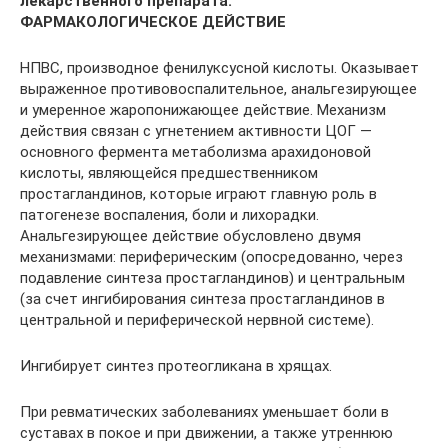
лекарственного препарата.
ФАРМАКОЛОГИЧЕСКОЕ ДЕЙСТВИЕ
НПВС, производное фенилуксусной кислоты. Оказывает
выраженное противовоспалительное, анальгезирующее
и умеренное жаропонижающее действие. Механизм
действия связан с угнетением активности ЦОГ —
основного фермента метаболизма арахидоновой
кислоты, являющейся предшественником
простагландинов, которые играют главную роль в
патогенезе воспаления, боли и лихорадки.
Анальгезирующее действие обусловлено двумя
механизмами: периферическим (опосредованно, через
подавление синтеза простагландинов) и центральным
(за счет ингибирования синтеза простагландинов в
центральной и периферической нервной системе).
Ингибирует синтез протеогликана в хрящах.
При ревматических заболеваниях уменьшает боли в
суставах в покое и при движении, а также утреннюю