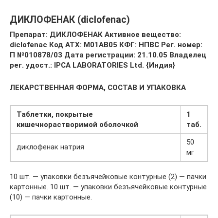
ДИКЛОФЕНАК (diclofenac)
Препарат: ДИКЛОФЕНАК Активное вещество:
diclofenac Код АТХ: M01AB05 КФГ: НПВС Рег. номер:
П №010878/03 Дата регистрации: 21.10.05 Владелец
рег. удост.: IPCA LABORATORIES Ltd. {Индия}
ЛЕКАРСТВЕННАЯ ФОРМА, СОСТАВ И УПАКОВКА
Таблетки, покрытые
1
кишечнорастворимой оболочкой
таб.
50
диклофенак натрия
мг
10 шт. — упаковки безъячейковые контурные (2) — пачки
картонные. 10 шт. — упаковки безъячейковые контурные
(10) — пачки картонные.