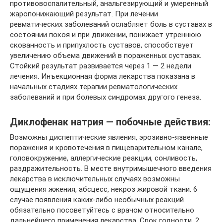
противовоспалительный, анальгезирующий и умеренный
жаропонижающий результат. При лечении
ревматических заболеваний ослабляет боль в суставах в
состоянии покоя и при движении, понижает утреннюю
скованность и припухлость суставов, способствует
увеличению объема движений в пораженных суставах.
Стойкий результат развивается через 1 — 2 недели
лечения. Инъекционная форма лекарства показана в
начальных стадиях терапии ревматологических
заболеваний и при болевых синдромах другого генеза.
Диклофенак натрия — побочные действия:
Возможны диспептические явления, эрозивно-язвенные
поражения и кровотечения в пищеварительном канале,
головокружение, аллергические реакции, сонливость,
раздражительность. В месте внутримышечного введения
лекарства в исключительных случаях возможны
ощущения жжения, абсцесс, некроз жировой ткани. 6
случае появления каких-либо необычных реакций
обязательно посоветуйтесь с врачом относительно
дальнейшего применения лекарства. Срок годности. 2