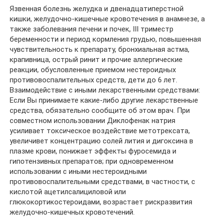
Язвенная болезнь желудка и двенадцатиперстной
кишки, желудочно-кишечные кровотечения в анамнезе, а
также заболевания печени и почек, III триместр
беременности и период кормления грудью, повышенная
чувствительность к препарату, бронхиальная астма,
крапивница, острый ринит и прочие аллергические
реакции, обусловленные приемом нестероидных
противовоспалительных средств, дети до 6 лет.
Взаимодействие с иными лекарственными средствами:
Если Вы принимаете какие-либо другие лекарственные
средства, обязательно сообщите об этом врач. При
совместном использовании Диклофенак натрия
усиливает токсическое воздействие метотрексата,
увеличивет концентрацию солей лития и дигоксина в
плазме крови, понижает эффекты фуросемида и
гипотензивных препаратов; при одновременном
использовании с иными нестероидными
противовоспалительными средствами, в частности, с
кислотой ацетилсалициловой или
глюкокортикостероидами, возрастает рискразвития
желудочно-кишечных кровотечений.