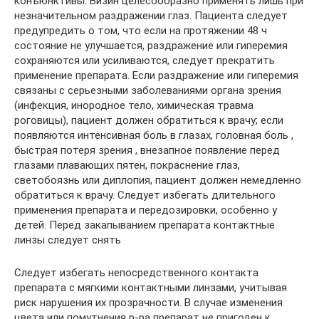
конъюнктивы. Визин целесообразно применять лишь при
незначительном раздражении глаз. Пациента следует
предупредить о том, что если на протяжении 48 ч
состояние не улучшается, раздражение или гиперемия
сохраняются или усиливаются, следует прекратить
применение препарата. Если раздражение или гиперемия
связаны с серьезными заболеваниями органа зрения
(инфекция, инородное тело, химическая травма
роговицы), пациент должен обратиться к врачу; если
появляются интенсивная боль в глазах, головная боль ,
быстрая потеря зрения , внезапное появление перед
глазами плавающих пятен, покраснение глаз,
светобоязнь или диплопия, пациент должен немедленно
обратиться к врачу. Следует избегать длительного
применения препарата и передозировки, особенно у
детей. Перед закапыванием препарата контактные
линзы следует снять
Следует избегать непосредственного контакта
препарата с мягкими контактными линзами, учитывая
риск нарушения их прозрачности. В случае изменения
цвета или помутнения р-ра препарат не пригоден к