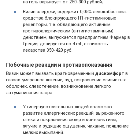
на гель варьирует от 250-300 рублей;
Визин алерджи, содержит 0,05% левокабастина,
средства блокирующего H1-гистаминовые
рецепторы, т.е. обладающего активным
противоалергическим (антигистаминным)
действием, выпускается предприятием Фармар в
Греции, дозируется по 4 ml., стоимость
лекарства 350-420 руб.
Побочные реакции и противопоказания
Визин может вызвать кратковременный
дискомфорт
в
глазах: умеренное жжение, зуд, покраснение слизистых
оболочек, слезотечение, возникновение легкого
затуманивания взора.
У гиперчувствительных людей возможно
развитие аллергических реакций: выраженного
отека и покраснения склер и конъюнктивы,
жгучие и зудящие ощущения, чихание, появление
мелких высыпаний.