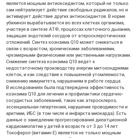
является мощным антиоксидантом, который не только
сам нейтрализует действие свободных радикалов, но и
активирует действие других антиоксидантов. В норме
убихинон вырабатывается во всех клетках организма,
участвуя в синтезе АТФ, процессах клеточного дыхания,
защищая эндотелий сосудов от атеросклеротических
отложений. Синтез коэнзима Q10 может снижаться в
связи с возрастом, хроническими заболеваниями,
чрезмерными физическими или умственными нагрузками.
Снижение синтеза коэнзима Q10 ведет к
недостаточному производству энергии митохондриями
клеток, и как следствие к повышенной утомляемости,
снижению иммунитета, нарушениям в работе сердца.
В исследованиях была подтверждена эффективность
коэнзима Q10 для лечения и профилактики сердечно-
сосудистых заболеваний, таких как атеросклероз,
эссенциальная гипертензия, нарушение проводимости и
аритмии, ИБС (в том числе и инфаркта миокарда). Есть
данные о замедлении прогрессирования дилатционной
кардиомиопатии у детей в возрасте от 3 до 14 лет.
Токоферол (витамин Е) является не только мощным