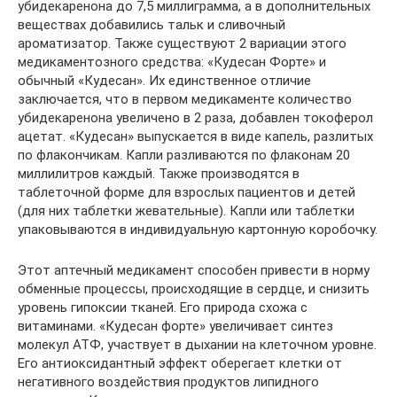
убидекаренона до 7,5 миллиграмма, а в дополнительных
веществах добавились тальк и сливочный
ароматизатор. Также существуют 2 вариации этого
медикаментозного средства: «Кудесан Форте» и
обычный «Кудесан». Их единственное отличие
заключается, что в первом медикаменте количество
убидекаренона увеличено в 2 раза, добавлен токоферол
ацетат. «Кудесан» выпускается в виде капель, разлитых
по флакончикам. Капли разливаются по флаконам 20
миллилитров каждый. Также производятся в
таблеточной форме для взрослых пациентов и детей
(для них таблетки жевательные). Капли или таблетки
упаковываются в индивидуальную картонную коробочку.
Этот аптечный медикамент способен привести в норму
обменные процессы, происходящие в сердце, и снизить
уровень гипоксии тканей. Его природа схожа с
витаминами. «Кудесан форте» увеличивает синтез
молекул АТФ, участвует в дыхании на клеточном уровне.
Его антиоксидантный эффект оберегает клетки от
негативного воздействия продуктов липидного