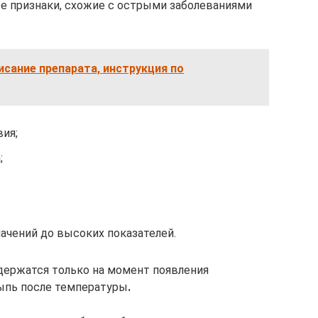
е признаки, схожие с острыми заболеваниями
исание препарата, инструкция по
ия;
;
чений до высоких показателей.
держатся только на момент появления
сыпь после температуры
.