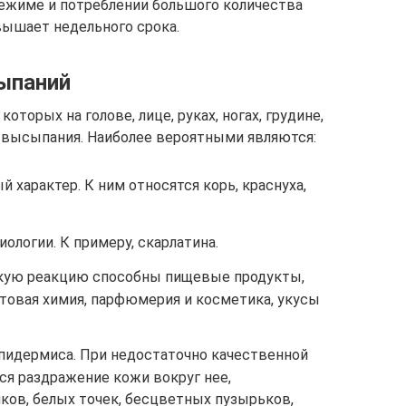
режиме и потреблении большого количества
вышает недельного срока.
ыпаний
оторых на голове, лице, руках, ногах, грудине,
ь высыпания. Наиболее вероятными являются:
 характер. К ним относятся корь, краснуха,
ологии. К примеру, скарлатина.
скую реакцию способны пищевые продукты,
ытовая химия, парфюмерия и косметика, укусы
пидермиса. При недостаточно качественной
ся раздражение кожи вокруг нее,
ов, белых точек, бесцветных пузырьков,