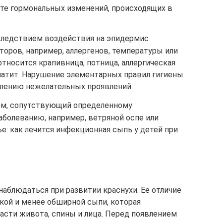
ате гормональных изменений, происходящих в
следствием воздействия на эпидермис
оров, например, аллергенов, температуры или
тносится крапивница, потница, аллергическая
матит. Нарушение элементарных правил гигиены
лению нежелательных проявлений.
ом, сопутствующий определенному
аболеванию, например, ветряной оспе или
ье: как лечится инфекционная сыпь у детей при
наблюдаться при развитии краснухи. Ее отличие
лкой и менее обширной сыпи, которая
асти живота, спины и лица. Перед появлением