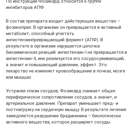
По инструкции Фозикард относится к группе
ингибиторов АПФ.
В состав препарата входит действующее вещество –
фозиноприл. В организме он превращается в активный
метаболит, способный угнетать
ангиотензинпревращающий фермент (АПФ). В
результате в организме нарушается цепочка
биохимических реакций: ангиотензин-I не превращается в
ангиотензин-II, ине реализуется его сосудосуживающий,
а значит и повышающий давление, эффект. Это
лекарство не изменяет кровообращение в почках, мозге
или мышцах.
Устраняя спазм сосудов, Фозикард снижает общее
периферическое сопротивление сосудов, а значит, и
артериальное давление. Препарат уменьшает пред- и
постнагрузку на сердечную мышцу. В результате лечения
замедляется разрушение брадикинина – биологически
активного вещества, которое расширяет сосуды.