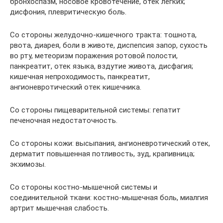
бронхоспазм, носовое кровотечение, отек легких;
дисфония, плевритическую боль.
Со стороны желудочно-кишечного тракта: тошнота,
рвота, диарея, боли в животе, диспепсия запор, сухость
во рту, метеоризм поражения ротовой полости,
панкреатит, отек языка, вздутие живота, дисфагия;
кишечная непроходимость, панкреатит,
ангионевротический отек кишечника.
Со стороны пищеварительной системы: гепатит
печеночная недостаточность.
Со стороны кожи: высыпания, ангионевротический отек,
дерматит повышенная потливость, зуд, крапивница;
экхимозы.
Со стороны костно-мышечной системы и
соединительной ткани: костно-мышечная боль, миалгия
артрит мышечная слабость.