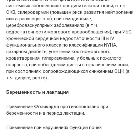
системных заболеваниях соединительной ткани, в т.ч.
СКВ, склеродермии (повышен риск развития нейтропении
или агранулоцитоза), при гемодиализе,
цереброваскулярных заболеваниях (в т.ч.
недостаточности мозгового кровообращения), при ИБС,
хронической сердечной недостаточности III и IV
функционального класса по классификации NYHA,
сахарном диабете, угнетении костномозгового
кроветворения, гиперкалиемии, у больных пожилого
возраста, при соблюдении диеты с ограничением соли,
при состояниях, сопровождающихся снижением ОЦК (в
т.ч. диарее, рвоте).
Беременность и лактация
Применение Фозикарда противопоказано при
беременности и в период лактации.
Применение при нарушениях функции почек