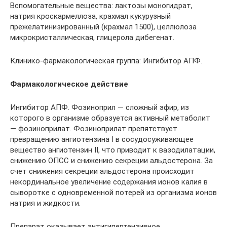
Вспомогательные вещества: лактозы моногидрат,
натрия кроскармеллоза, крахмал кукурузный
прежелатинизированный (крахмал 1500), целлюлоза
микрокристаллическая, глицерола дибегенат.
Клинико-фармакологическая группа: Ингибитор АПФ.
Фармакологическое действие
Ингибитор АПФ. Фозиноприл — сложный эфир, из
которого в организме образуется активный метаболит
— фозиноприлат. Фозиноприлат препятствует
превращению ангиотензина I в сосудосуживающее
вещество ангиотензин II, что приводит к вазодилатации,
снижению ОПСС и снижению секреции альдостерона. За
счет снижения секреции альдостерона происходит
некординальное увеличение содержания ионов калия в
сыворотке с одновременной потерей из организма ионов
натрия и жидкости.
Препарат оказывает антигипертензивное,