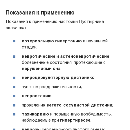
Показания к применению
Показания к применению настойки Пустырника
включают:
артериальную гипертонию
в начальной
стадии;
невротические
и
астеноневротические
болезненные состояния, протекающие с
нарушениями сна
;
нейроциркуляторную дистонию
;
чувство раздражительности;
неврастению
;
проявления
вегето-сосудистой дистонии
;
тахикардию
и повышенную возбудимость,
наблюдаемые при
гипертиреозе
;
неврозы
сердечно-сосудистого генеза;