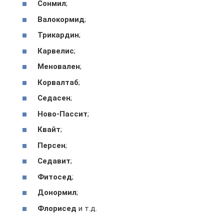
Сонмил
;
Валокормид
;
Трикардин
;
Карвелис
;
Меновален
;
Корвалтаб
;
Седасен
;
Ново-Пассит
;
Квайт
;
Персен
;
Седавит
;
Фитосед
;
Донормил
;
Флорисед
и т.д.