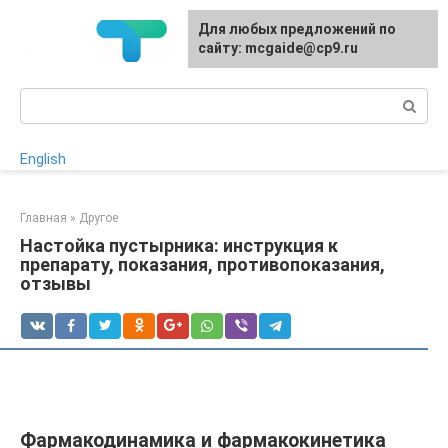
Перейти
Для любых предложений по
к
сайту: mcgaide@cp9.ru
контенту
Поиск:
English
Главная
»
Другое
Настойка пустырника: инструкция к
препарату, показания, противопоказания,
отзывы
Фармакодинамика и фармакокинетика