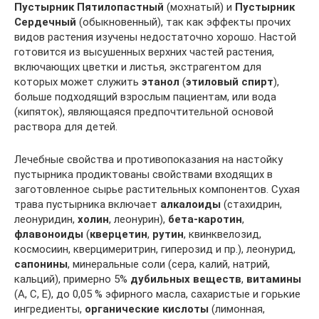
Пустырник Пятилопастный
(мохнатый) и
Пустырник
Сердечный
(обыкновенный), так как эффекты прочих
видов растения изучены недостаточно хорошо. Настой
готовится из высушенных верхних частей растения,
включающих цветки и листья, экстрагентом для
которых может служить
этанол
(
этиловый спирт
),
больше подходящий взрослым пациентам, или вода
(кипяток), являющаяся предпочтительной основой
раствора для детей.
Лечебные свойства и противопоказания на настойку
пустырника продиктованы свойствами входящих в
заготовленное сырье растительных компонентов. Сухая
трава пустырника включает
алкалоиды
(стахидрин,
леонуридин,
холин
, леонурин),
бета-каротин
,
флавоноиды
(
кверцетин
,
рутин
, квинквелозид,
космосиин, кверцимеритрин, гиперозид и пр.), леонурид,
сапонины
, минеральные соли (сера, калий, натрий,
кальций), примерно 5%
дубильных веществ
,
витамины
(А, С, Е), до 0,05 % эфирного масла, сахаристые и горькие
ингредиенты,
органические кислоты
(лимонная,