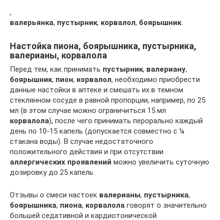
,
валерьянка
,
пустырник
,
корвалол
,
боярышник
.
Настойка пиона, боярышника, пустырника,
валерианы, корвалола
Перед тем, как принимать
пустырник
,
валериану
,
боярышник
,
пион
,
корвалол
, необходимо приобрести
данные настойки в аптеке и смешать их в темном
стеклянном сосуде в равной пропорции, например, по 25
мл (в этом случае можно ограничиться 15 мл
корвалола
), после чего принимать перорально каждый
день по 10-15 капель (допускается совместно с ¼
стакана воды). В случае недостаточного
положительного действия и при отсутствии
аллергических проявлений
можно увеличить суточную
дозировку до 25 капель.
Отзывы о смеси настоек
валерианы
,
пустырника
,
боярышника
,
пиона
,
корвалола
говорят о значительно
большей седативной и кардиотонической