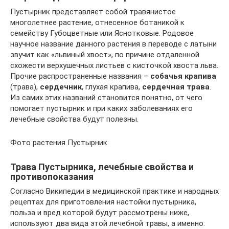
Пустырник представляет собой травянистое
многолетнее растение, отнесенное ботаникой к
семейству Губоцветные или Яснотковые. Родовое
научное название данного растения в переводе с латыни
звучит как «львиный хвост», по причине отдаленной
схожести верхушечных листьев с кисточкой хвоста льва.
Прочие распространенные названия –
собачья крапива
(трава),
сердечник
, глухая крапива,
сердечная трава
.
Из самих этих названий становится понятно, от чего
помогает пустырник и при каких заболеваниях его
лечебные свойства будут полезны.
Фото растения Пустырник
Трава Пустырника, лечебные свойства и
противопоказания
Согласно Википедии в медицинской практике и народных
рецептах для приготовления настойки пустырника,
польза и вред которой будут рассмотрены ниже,
используют два вида этой лечебной травы, а именно: