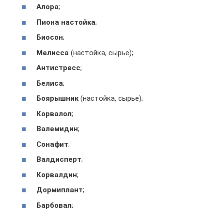
Алора
;
Пиона настойка
;
Биосон
;
Мелисса
(настойка, сырье);
Антистресс
;
Белиса
;
Боярышник
(настойка, сырье);
Корвалол
;
Валемидин
;
Сонафит
;
Валдисперт
;
Корвалдин
;
Дормиплант
;
Барбовал
;