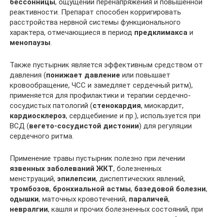
бессонницы
, ощущении перенапряжения и повышенной
реактивности. Препарат способен корригировать
расстройства нервной системы функционального
характера, отмечающиеся в период
предклимакса
и
менопаузы
.
Также пустырник является эффективным средством от
давления (
понижает давление
или повышает
кровообращение, ЧСС и замедляет сердечный ритм),
применяется для профилактики и терапии сердечно-
сосудистых патологий (
стенокардия
, миокардит,
кардиосклероз
, сердцебиение и пр.), используется при
ВСД (
вегето-сосудистой дистонии
) для регуляции
сердечного ритма.
Применение травы пустырник полезно при лечении
язвенных заболеваний ЖКТ
, болезненных
менструаций,
эпилепсии
, диспептических явлений,
тромбозов
,
бронхиальной астмы
,
базедовой болезни
,
одышки
, маточных кровотечений,
параличей
,
невралгии
, кашля и прочих болезненных состояний, при