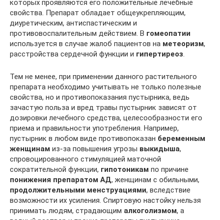
которых проявляются его положительные лечебные
свойства. Препарат обладает общеукрепляющим,
диуретическим, антиспастическим и
противовоспалительным действием. В
гомеопатии
используется в случае жалоб пациентов на
метеоризм
,
расстройства сердечной функции и
гипертиреоз
.
Тем не менее, при применении данного растительного
препарата необходимо учитывать не только полезные
свойства, но и противопоказания пустырника, ведь
зачастую польза и вред травы пустырник зависят от
дозировки лечебного средства, целесообразности его
приема и правильности употребления. Например,
пустырник в любом виде противопоказан
беременным
женщинам
из-за повышения угрозы
выкидыша
,
спровоцированного стимуляцией маточной
сократительной функции,
гипотоникам
по причине
понижения препаратом АД
, женщинам с обильными,
продолжительными менструациями
, вследствие
возможности их усиления. Спиртовую настойку нельзя
принимать людям, страдающим
алкоголизмом
, а