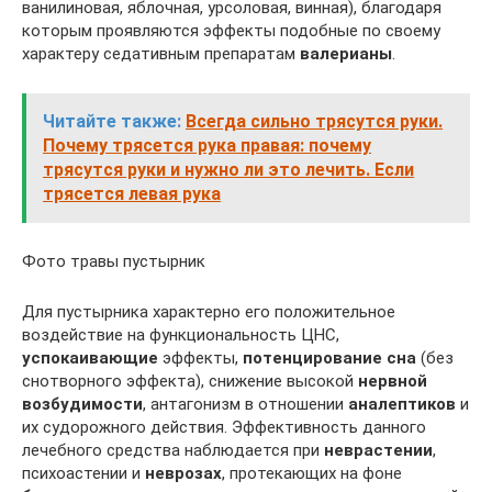
ванилиновая, яблочная, урсоловая, винная), благодаря
которым проявляются эффекты подобные по своему
характеру седативным препаратам
валерианы
.
Читайте также:
Всегда сильно трясутся руки.
Почему трясется рука правая: почему
трясутся руки и нужно ли это лечить. Если
трясется левая рука
Фото травы пустырник
Для пустырника характерно его положительное
воздействие на функциональность ЦНС,
успокаивающие
эффекты,
потенцирование сна
(без
снотворного эффекта), снижение высокой
нервной
возбудимости
, антагонизм в отношении
аналептиков
и
их судорожного действия. Эффективность данного
лечебного средства наблюдается при
неврастении
,
психоастении и
неврозах
, протекающих на фоне