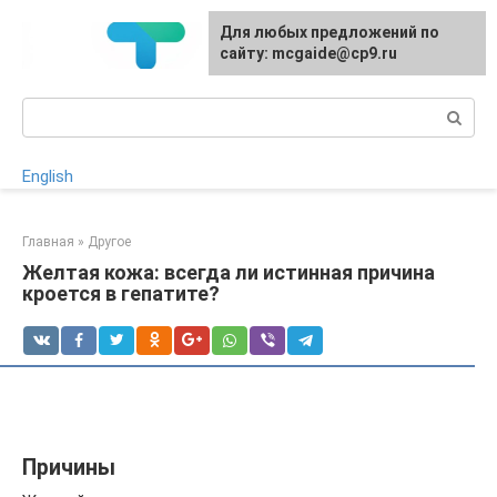
Перейти
Для любых предложений по
к
сайту: mcgaide@cp9.ru
контенту
Поиск:
English
Главная
»
Другое
Желтая кожа: всегда ли истинная причина
кроется в гепатите?
Причины