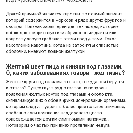
https://youtube.com/watch?v=wOx27Clu7r8
Другой причиной является каротин, тот самый пигмент,
который содержится в моркови и ряде других фруктов и
овощей. Признак характерен для тех людей, которые
соблюдают морковную или абрикосовые диеты или
попросту злоупотребляют этими продуктами. Такое
накопление каротина, когда не затронуты слизистые
оболочки, именуют ложной желтухой.
Желтый цвет лица и синяки под глазами.
О, каких заболеваниях говорит желтизна?
Желтые круги под глазами, что это, откуда они берутся
и отчего? Существует ряд ответов на вопросы
появления желтых кругов под глазами и около рта,
сигнализирующих о сбое в функционировании организма,
которым следует уделять более пристальное внимание,
особенно если появление нездорового цвета
сопровождается другим симптомами, например, .
Поговорим о частых причинах проявления недуга.