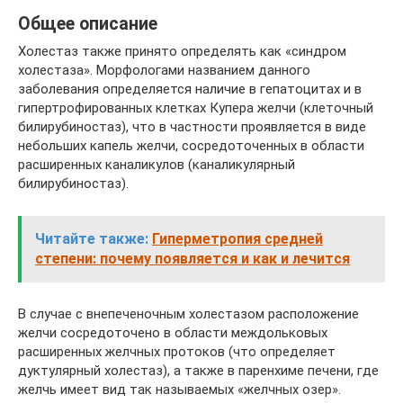
Общее описание
Холестаз также принято определять как «синдром
холестаза». Морфологами названием данного
заболевания определяется наличие в гепатоцитах и в
гипертрофированных клетках Купера желчи (клеточный
билирубиностаз), что в частности проявляется в виде
небольших капель желчи, сосредоточенных в области
расширенных каналикулов (каналикулярный
билирубиностаз).
Читайте также:
Гиперметропия средней
степени: почему появляется и как и лечится
В случае с внепеченочным холестазом расположение
желчи сосредоточено в области междольковых
расширенных желчных протоков (что определяет
дуктулярный холестаз), а также в паренхиме печени, где
желчь имеет вид так называемых «желчных озер».