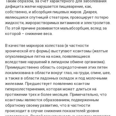
Таким образом, за счет характерного для заболевания
дефицита желчи нарушается пищеварение, как,
собственно, и абсорбция пищевых жиров. Диарея,
являющаяся спутницей стеатореи, провоцирует потерю
жидкости, жирорастворимых витаминов и электролитов.
По этой причине развивается мальабсорбция, вслед за
которой – снижение веса.
В качестве маркеров холестаза (в частности
хронической его формы) выступают ксантомы (желтые
опухолевидные пятна на коже, появляющиеся
вследствие нарушений в липидном обмене организма).
Преимущественно область сосредоточения этих пятен
локализована в области вокруг глаз, на груди, спине, шее,
а также в области ладонных складок и под молочными
железами. Предшествует появлению ксантом
гиперхолестеринемия, которая может длиться на
протяжении трех и более месяцев. Примечательно, что
ксантомы являются образованием, подверженным
обратному своему развитию, что в частности
происходит в случае снижения показателей уровня