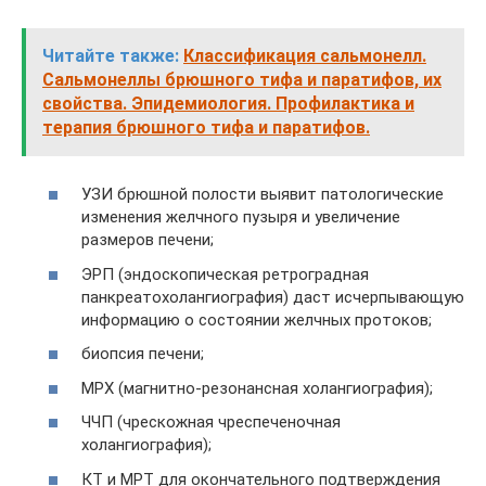
Читайте также:
Классификация сальмонелл.
Сальмонеллы брюшного тифа и паратифов, их
свойства. Эпидемиология. Профилактика и
терапия брюшного тифа и паратифов.
УЗИ брюшной полости выявит патологические
изменения желчного пузыря и увеличение
размеров печени;
ЭРП (эндоскопическая ретроградная
панкреатохолангиография) даст исчерпывающую
информацию о состоянии желчных протоков;
биопсия печени;
МРХ (магнитно-резонансная холангиография);
ЧЧП (чрескожная чреспеченочная
холангиография);
КТ и МРТ для окончательного подтверждения