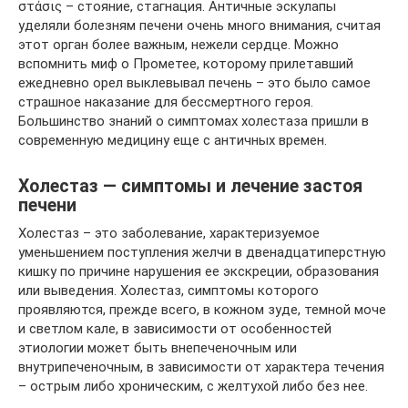
στάσις – стояние, стагнация. Античные эскулапы
уделяли болезням печени очень много внимания, считая
этот орган более важным, нежели сердце. Можно
вспомнить миф о Прометее, которому прилетавший
ежедневно орел выклевывал печень – это было самое
страшное наказание для бессмертного героя.
Большинство знаний о симптомах холестаза пришли в
современную медицину еще с античных времен.
Холестаз — симптомы и лечение застоя
печени
Холестаз – это заболевание, характеризуемое
уменьшением поступления желчи в двенадцатиперстную
кишку по причине нарушения ее экскреции, образования
или выведения. Холестаз, симптомы которого
проявляются, прежде всего, в кожном зуде, темной моче
и светлом кале, в зависимости от особенностей
этиологии может быть внепеченочным или
внутрипеченочным, в зависимости от характера течения
– острым либо хроническим, с желтухой либо без нее.