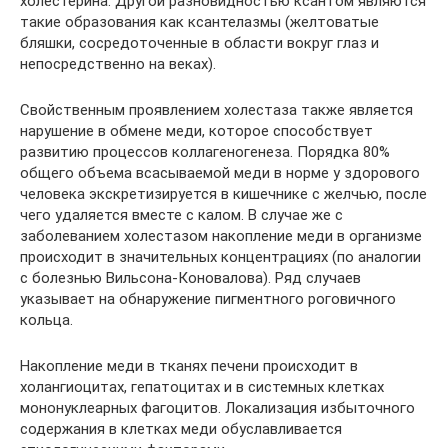
холестерина. Другой разновидностью ксантом являются
такие образования как ксантелазмы (желтоватые
бляшки, сосредоточенные в области вокруг глаз и
непосредственно на веках).
Свойственным проявлением холестаза также является
нарушение в обмене меди, которое способствует
развитию процессов коллагеногенеза. Порядка 80%
общего объема всасываемой меди в норме у здорового
человека экскретизируется в кишечнике с желчью, после
чего удаляется вместе с калом. В случае же с
заболеванием холестазом накопление меди в организме
происходит в значительных концентрациях (по аналогии
с болезнью Вильсона-Коновалова). Ряд случаев
указывает на обнаружение пигментного роговичного
кольца.
Накопление меди в тканях печени происходит в
холангиоцитах, гепатоцитах и в системных клетках
мононуклеарных фагоцитов. Локализация избыточного
содержания в клетках меди обуславливается