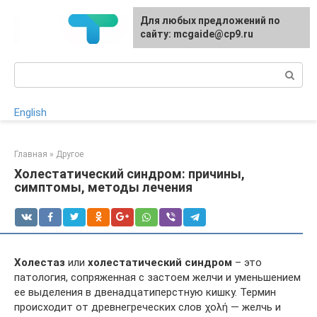
Перейти
Для любых предложений по
к
сайту: mcgaide@cp9.ru
контенту
Поиск:
English
Главная
»
Другое
Холестатический синдром: причины,
симптомы, методы лечения
Холестаз
или
холестатический синдром
– это
патология, сопряженная с застоем желчи и уменьшением
ее выделения в двенадцатиперстную кишку. Термин
происходит от древнегреческих слов χολή — желчь и