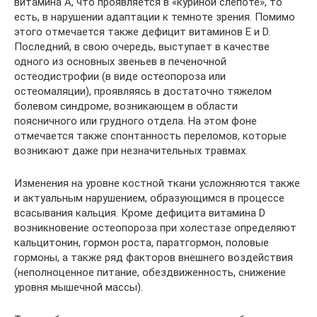
витамина А, что проявляется в «куриной слепоте», то
есть, в нарушении адаптации к темноте зрения. Помимо
этого отмечается также дефицит витаминов Е и D.
Последний, в свою очередь, выступает в качестве
одного из основных звеньев в печеночной
остеодистрофии (в виде остеопороза или
остеомаляции), проявляясь в достаточно тяжелом
болевом синдроме, возникающем в области
поясничного или грудного отдела. На этом фоне
отмечается также спонтанность переломов, которые
возникают даже при незначительных травмах.
Изменения на уровне костной ткани усложняются также
и актуальным нарушением, образующимся в процессе
всасывания кальция. Кроме дефицита витамина D
возникновение остеопороза при холестазе определяют
кальцитонин, гормон роста, паратгормон, половые
гормоны, а также ряд факторов внешнего воздействия
(неполноценное питание, обездвиженность, снижение
уровня мышечной массы).