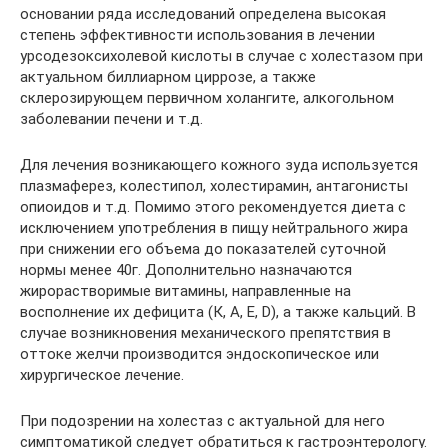
основании ряда исследований определена высокая
степень эффективности использования в лечении
урсодезоксихолевой кислоты в случае с холестазом при
актуальном биллиарном циррозе, а также
склерозирующем первичном холангите, алкогольном
заболевании печени и т.д.
Для лечения возникающего кожного зуда используется
плазмаферез, колестипол, холестирамин, антагонисты
опиоидов и т.д. Помимо этого рекомендуется диета с
исключением употребления в пищу нейтрального жира
при снижении его объема до показателей суточной
нормы менее 40г. Дополнительно назначаются
жирорастворимые витамины, направленные на
восполнение их дефицита (К, А, Е, D), а также кальций. В
случае возникновения механического препятствия в
оттоке желчи производится эндоскопическое или
хирургическое лечение.
При подозрении на холестаз с актуальной для него
симптоматикой следует обратиться к гастроэнтерологу.