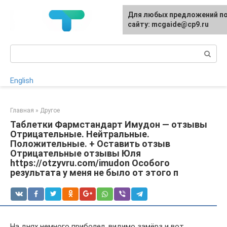
Перейти
Для любых предложений п
к
сайту: mcgaide@cp9.ru
контенту
Поиск:
English
Главная
»
Другое
Таблетки Фармстандарт Имудон — отзывы
Отрицательные. Нейтральные.
Положительные. + Оставить отзыв
Отрицательные отзывы Юля
https://otzyvru.com/imudon Особого
результата у меня не было от этого п
На днях немного приболел, видимо замёрз и вот