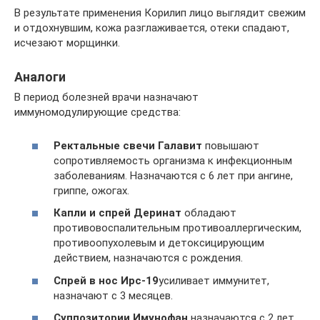
В результате применения Корилип лицо выглядит свежим
и отдохнувшим, кожа разглаживается, отеки спадают,
исчезают морщинки.
Аналоги
В период болезней врачи назначают
иммуномодулирующие средства:
Ректальные свечи Галавит
повышают
сопротивляемость организма к инфекционным
заболеваниям. Назначаются с 6 лет при ангине,
гриппе, ожогах.
Капли и спрей Деринат
обладают
противовоспалительным противоаллергическим,
противоопухолевым и детоксицирующим
действием, назначаются с рождения.
Спрей в нос Ирс-19
усиливает иммунитет,
назначают с 3 месяцев.
Суппозитории Имунофан
назначаются с 2 лет