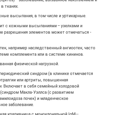
в тканях.
ые высыпания, в том числе и ­уртикарные.
лит с кожными высыпаниями – узелками и
ле разрешения элементов может отмечаться ­
тек, например наследственный ангиоотек, часто
еме комплемента или в системе ­кининов.
анная физической ­нагрузкой.
ериодический синдром (в клинике отмечается
артралгии или артриты, повышенная
и. Включает в себя семейный холодовой
(синдром Макла-Уэллса (с развитием
амилоидоза почек) и младенческое
ое ­заболевание.
кая крапивница с моноклональной IgM-­