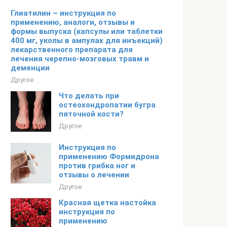
Глиатилин – инструкция по
применению, аналоги, отзывы и
формы выпуска (капсулы или таблетки
400 мг, уколы в ампулах для инъекций)
лекарственного препарата для
лечения черепно-мозговых травм и
деменции
Другое
Что делать при
остеохондропатии бугра
пяточной кости?
Другое
Инструкция по
применению Формидрона
против грибка ног и
отзывы о лечении
Другое
Красная щетка настойка
инструкция по
применению