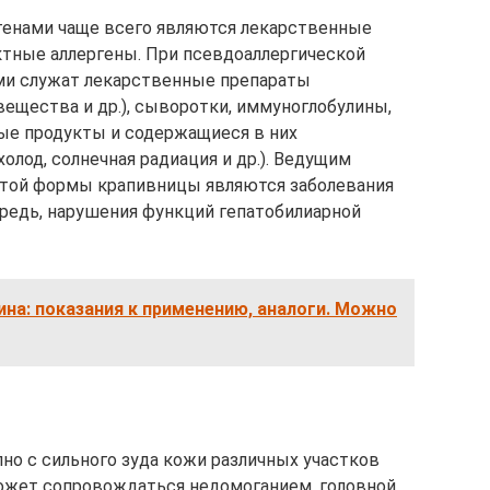
генами чаще всего являются лекарственные
ктные аллергены. При псевдоаллергической
и служат лекарственные препараты
вещества и др.), сыворотки, иммуноглобулины,
ые продукты и содержащиеся в них
олод, солнечная радиация и др.). Ведущим
этой формы крапивницы являются заболевания
ередь, нарушения функций гепатобилиарной
на: показания к применению, аналоги. Можно
но с сильного зуда кожи различных участков
 Может сопровождаться недомоганием, головной