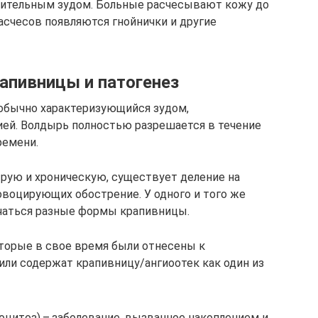
ительным зудом. Больные расчесывают кожу до
асчесов появляются гнойнички и другие
апивницы и патогенез
 обычно характеризующийся зудом,
ей. Волдырь полностью разрешается в течение
ремени.
рую и хроническую, существует деление на
овоцирующих обострение. У одного и того же
чаться разные формы ­крапивницы.
оторые в свое время были отнесены к
 или содержат крапивницу/ангиоотек как один из
оцитоз) – заболевание, вызванное накоплением и