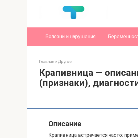
Перейти
к
контенту
Болезни и нарушения
Беременност
Главная
»
Другое
Крапивница — описан
(признаки), диагности
Описание
Крапивница встречается часто: приме