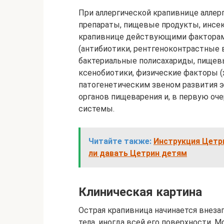
При аллергической крапивнице аллер
препараты, пищевые продукты, инсе
крапивнице действующими факторам
(антибиотики, рентгеноконтрастные 
бактериальные полисахариды, пищев
ксенобиотики, физические факторы (х
патогенетическим звеном развития 
органов пищеварения и, в первую оч
системы.
Читайте также:
Инструкция Цетри
ли давать Цетрин детям
Клиническая картина
Острая крапивница начинается внезап
тела, иногда всей его поверхности.