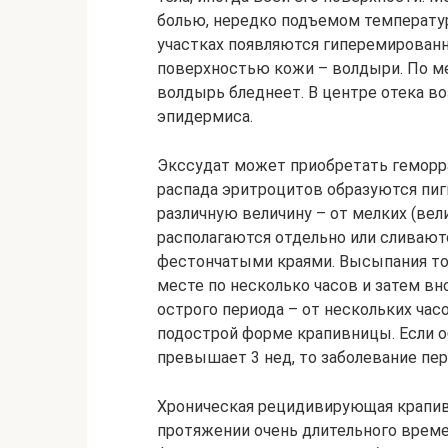
болью, нередко подъемом температуры
участках появляются гиперемирова
поверхностью кожи – волдыри. По ме
волдырь бледнеет. В центре отека в
эпидермиса.
Экссудат может приобретать геморра
распада эритроцитов образуются пи
различную величину – от мелких (вели
располагаются отдельно или сливают
фестончатыми краями. Высыпания то 
месте по несколько часов и затем вн
острого периода – от нескольких часо
подострой форме крапивницы. Если 
превышает 3 нед, то заболевание пе
Хроническая рецидивирующая крапивн
протяжении очень длительного времен