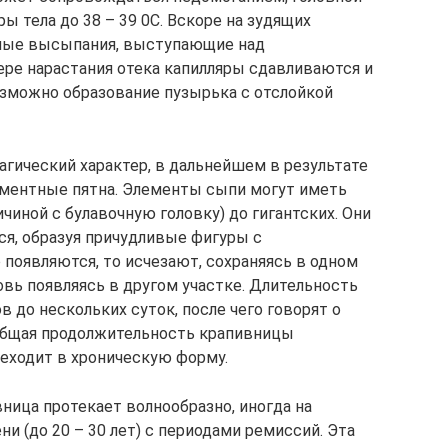
 тела до 38 – 39 0С. Вскоре на зудящих
нные высыпания, выступающие над
ре нарастания отека капилляры сдавливаются и
озможно образование пузырька с отслойкой
гический характер, в дальнейшем в результате
гментные пятна. Элементы сыпи могут иметь
чиной с булавочную головку) до гигантских. Они
ся, образуя причудливые фигуры с
появляются, то исчезают, сохраняясь в одном
овь появляясь в другом участке. Длительность
в до нескольких суток, после чего говорят о
общая продолжительность крапивницы
реходит в хроническую форму.
ица протекает волнообразно, иногда на
и (до 20 – 30 лет) с периодами ремиссий. Эта