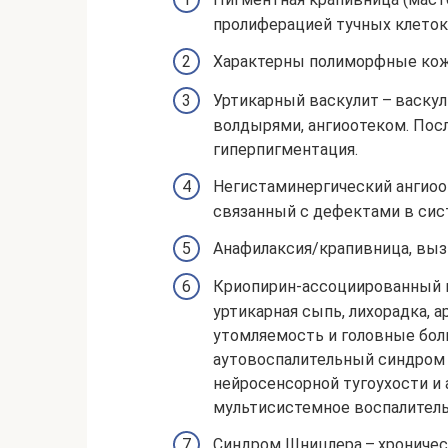
пролиферацией тучных клеток 
Характерны полиморфные кожн
Уртикарный васкулит – васку
волдырями, ангиоотеком. Пос
гиперпигментация.
Негистаминергический ангиоо
связанный с дефектами в сист
Анафилаксия/крапивница, вызв
Криопирин-ассоциированный п
уртикарная сыпь, лихорадка, 
утомляемость и головные бол
аутовоспалительный синдром 
нейросенсорной тугоухости и 
мультисистемное воспалительн
Синдром Шницлера – хроничес