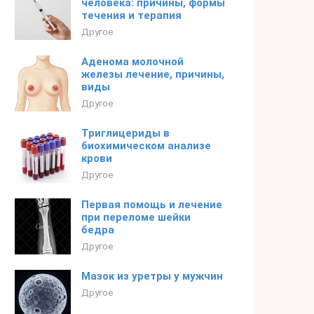
человека: причины, формы
течения и терапия
Другое
Аденома молочной
железы лечение, причины,
виды
Другое
Триглицериды в
биохимическом анализе
крови
Другое
Первая помощь и лечение
при переломе шейки
бедра
Другое
Мазок из уретры у мужчин
Другое