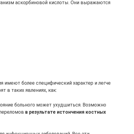
рганизм аскорбиновой кислоты. Они выражаются
я имеют более специфический характер и легче
т в таких явлениях, как:
стояние больного может ухудшиться. Возможно
 переломов
в результате истончения костных
ля инфекционных заболеваний. Все эти