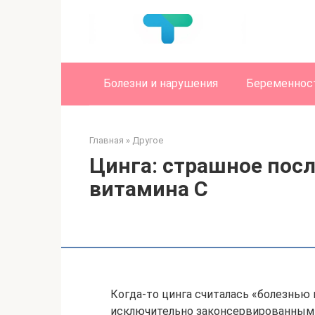
Перейти
к
контенту
Болезни и нарушения
Беременност
Главная
»
Другое
Цинга: страшное пос
витамина С
Когда-то цинга считалась «болезнью 
исключительно законсервированными