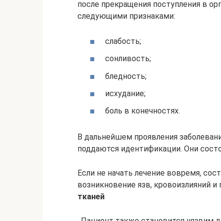
после прекращения поступления в о
следующими признаками:
слабость;
сонливость;
бледность;
исхудание;
боль в конечностях.
В дальнейшем проявления заболевани
поддаются идентификации. Они состоя
Если не начать лечение вовремя, со
возникновение язв, кровоизлияний и
тканей
. Пациент также становится уязвим д