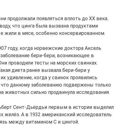
ни продолжали появляться вплоть до XX века.
оду, что цинга была вызвана продуктами
е жили в мясе, особенно консервированном.
07 году, когда норвежские доктора Аксель
 заболевание бери-бери, возникающее в
Они проводили тесты на морских свинках.
акая диета ранее вызвала бери-бери у
их удивление, когда у свинок проявились
, что данному заболеванию подвержены только
на животных сильно продвинула исследования.
льберт Сент-Дьёрдьи первым в истории выделил
х желёз. А в 1932 американский исследователь
вязь между витамином C и цингой.