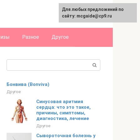
Для любых предложений по
English
сайту: mcgaide@cp9.ru
лизы
Разное
Другое
Поиск:
Бонвива (Bonviva)
Другое
Синусовая аритмия
сердца: что это такое,
причины, симптомы,
диагностика, лечение
Другое
Сывороточная болезнь у