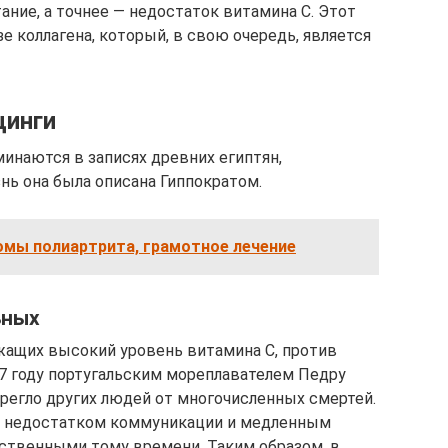
ание, а точнее — недостаток витамина C. Этот
е коллагена, который, в свою очередь, является
цинги
наются в записях древних египтян,
езнь она была описана Гиппократом.
омы полиартрита, грамотное лечение
ьных
жащих высокий уровень витамина C, против
7 году португальским мореплавателем Педру
ерегло других людей от многочисленных смертей.
 с недостатком коммуникации и медленным
ственными тому времени. Таким образом, в