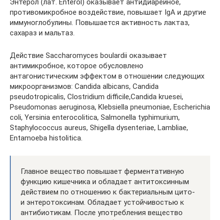
Энтерол (лат. Enterol) оказывает антидиарейное,
противомикробное воздействие, повышает IgA и другие
иммуноглобулины. Повышается активность лактаз,
сахараз и мальтаз.
Действие Saccharomyces boulardii оказывает
антимикробное, которое обусловлено
антагонистическим эффектом в отношении следующих
микроорганизмов: Candida albicans, Candida
pseudotropicalis, Clostridium difficile,Candida kruesei,
Pseudomоnas aeruginosa, Klebsiella pneumoniae, Escherichia
coli, Yersinia enterocolitica, Salmonella typhimurium,
Staphylococcus aureus, Shigella dysenteriae, Lambliae,
Entamoeba histolitica.
Главное вещество повышает ферментативную
функцию кишечника и обладает антитоксинным
действием по отношению к бактериальным цито-
и энтеротоксинам. Обладает устойчивостью к
антибиотикам. После употребления вещество