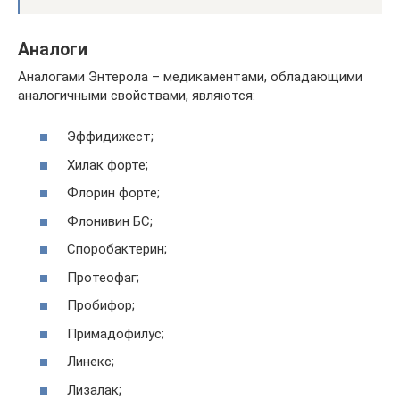
Аналоги
Аналогами Энтерола – медикаментами, обладающими
аналогичными свойствами, являются:
Эффидижест;
Хилак форте;
Флорин форте;
Флонивин БС;
Споробактерин;
Протеофаг;
Пробифор;
Примадофилус;
Линекс;
Лизалак;