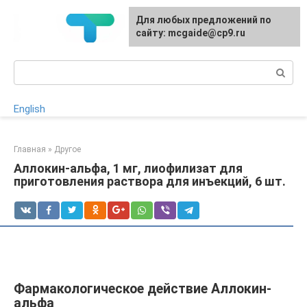
Перейти
Для любых предложений по
к
сайту: mcgaide@cp9.ru
контенту
Поиск:
English
Главная
»
Другое
Аллокин-альфа, 1 мг, лиофилизат для
приготовления раствора для инъекций, 6 шт.
Фармакологическое действие Аллокин-
альфа