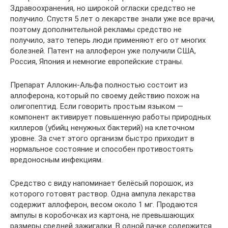
Здравоохранения, но широкой огласки средство не
получило. Спустя 5 лет о лекарстве знали уже все врачи,
поэтому дополнительной рекламы средство не
получило, зато теперь люди применяют его от многих
болезней. Патент на аллоферон уже получили США,
Россия, Япония и немногие европейские страны.
Препарат Аллокин-Альфа полностью состоит из
аллоферона, который по своему действию похож на
олигопептид. Если говорить простым языком —
компонент активирует повышенную работы природных
киллеров (убийц ненужных бактерий) на клеточном
уровне. За счет этого организм быстро приходит в
нормальное состояние и способен противостоять
вредоносным инфекциям.
Средство с виду напоминает белёсый порошок, из
которого готовят раствор. Одна ампула лекарства
содержит аллоферон, весом около 1 мг. Продаются
ампулы в коробочках из картона, не превышающих
размеры средней зажигалки. В одной пачке содержится