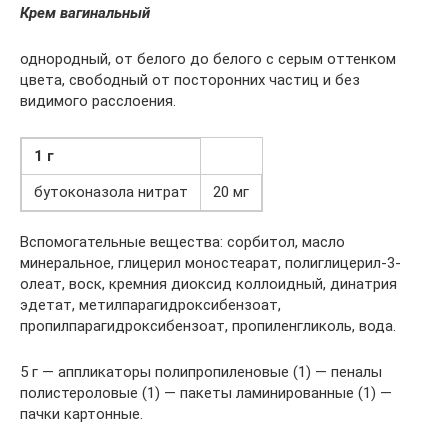
Крем вагинальный
однородный, от белого до белого с серым оттенком
цвета, свободный от посторонних частиц и без
видимого расслоения.
1 г
бутоконазола нитрат
20 мг
Вспомогательные вещества: сорбитол, масло
минеральное, глицерил моностеарат, полиглицерил-3-
олеат, воск, кремния диоксид коллоидный, динатрия
эдетат, метилпарагидроксибензоат,
пропилпарагидроксибензоат, пропиленгликоль, вода.
5 г — аппликаторы полипропиленовые (1) — пеналы
полистероловые (1) — пакеты ламинированные (1) —
пачки картонные.