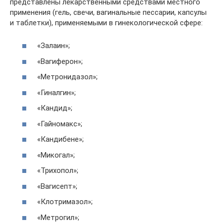
представлены лекарственными средствами местного
применения (гель, свечи, вагинальные пессарии, капсулы
и таблетки), применяемыми в гинекологической сфере:
«Залаин»;
«Вагиферон»;
«Метронидазол»;
«Гиналгин»;
«Кандид»;
«Гайномакс»;
«Кандибене»;
«Микогал»;
«Трихопол»;
«Вагисепт»;
«Клотримазол»;
«Метрогил»;