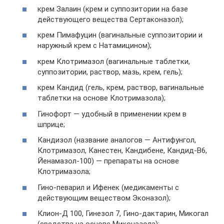
крем Залаин (крем и суппозитории на базе
действующего вещества Сертаконазол);
крем Пимафуцин (вагинальные суппозитории и
наружный крем с Натамицином);
крем Клотримазол (вагинальные таблетки,
суппозитории, раствор, мазь, крем, гель);
крем Кандид (гель, крем, раствор, вагинальные
таблетки на основе Клотримазола);
Гинофорт — удобный в применении крем в
шприце;
Кандизол (название аналогов — Антифунгол,
Клотримазол, Канестен, Кандибене, Кандид-В6,
Йенамазол-100) — препараты на основе
Клотримазола;
Гино-певарил и Ифенек (медикаменты с
действующим веществом Эконазол);
Клион-Д 100, Гинезол 7, Гино-дактарин, Микогал