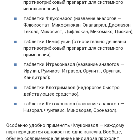
противогрибковый препарат для системного
использования);
таблетки Флуконазол (название аналогов —
Флюкостат, Микофлюкан, Эналаприл, Дифлазон,
Гексал, Микосист, Дифлюкан, Микомакс, Цискан);
таблетки Пимафуцин (относительно дешевый
противогрибковый препарат для системного
применения);
таблетки Итраконазол (название аналогов —
Ирунин, Румикоз, Итразол, Орунит, , Орунгал,
Кандитрал);
таблетки Клотримазол (недорогое быстро
действующее средство);
таблетки Кетоконазол (название аналогов —
Низорал, Фунгавис, Микозорал, Ороназол).
Особенно удобно применять Флуконазол — каждому
партнеру дается однократно одна капсула. Вообще,
обычно современное лечение кандидоза проходит