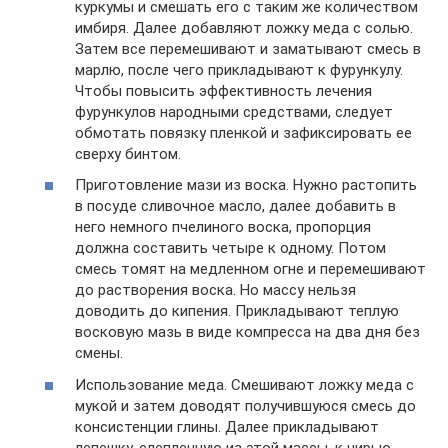
куркумы и смешать его с таким же количеством
имбиря. Далее добавляют ложку меда с солью.
Затем все перемешивают и заматывают смесь в
марлю, после чего прикладывают к фурункулу.
Чтобы повысить эффективность лечения
фурункулов народными средствами, следует
обмотать повязку пленкой и зафиксировать ее
сверху бинтом.
Приготовление мази из воска. Нужно растопить
в посуде сливочное масло, далее добавить в
него немного пчелиного воска, пропорция
должна составить четыре к одному. Потом
смесь томят на медленном огне и перемешивают
до растворения воска. Но массу нельзя
доводить до кипения. Прикладывают теплую
восковую мазь в виде компресса на два дня без
смены.
Использование меда. Смешивают ложку меда с
мукой и затем доводят получившуюся смесь до
консистенции глины. Далее прикладывают
лепешку, слепленную из этой массы, к чирью,