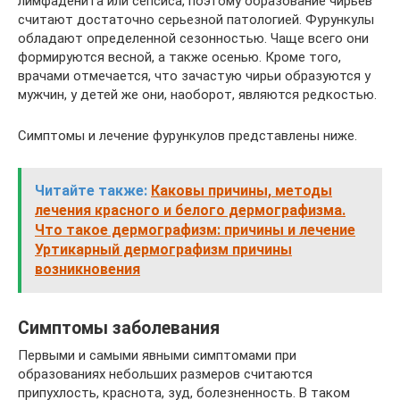
лимфаденита или сепсиса, поэтому образование чирьев
считают достаточно серьезной патологией. Фурункулы
обладают определенной сезонностью. Чаще всего они
формируются весной, а также осенью. Кроме того,
врачами отмечается, что зачастую чирьи образуются у
мужчин, у детей же они, наоборот, являются редкостью.
Симптомы и лечение фурункулов представлены ниже.
Читайте также:
Каковы причины, методы
лечения красного и белого дермографизма.
Что такое дермографизм: причины и лечение
Уртикарный дермографизм причины
возникновения
Симптомы заболевания
Первыми и самыми явными симптомами при
образованиях небольших размеров считаются
припухлость, краснота, зуд, болезненность. В таком