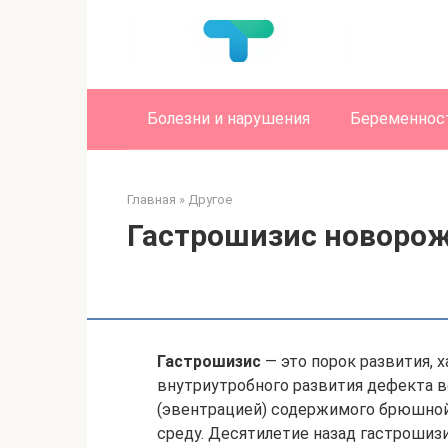
Перейти
к
контенту
Болезни и нарушения
Беременност
Главная
»
Другое
Гастрошизис новоро
Гастрошизис
— это порок развития, 
внутриутробного развития дефекта в
(эвентрацией) содержимого брюшной
среду. Десятилетие назад гастроши