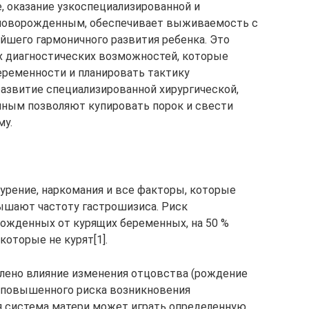
, оказание узкоспециализированной и
новорожденным, обеспечивает выживаемость с
йшего гармоничного развития ребенка. Это
х диагностических возможностей, которые
еременности и планировать тактику
развитие специализированной хирургической,
ным позволяют купировать порок и свести
му.
курение, наркомания и все факторы, которые
ышают частоту гастрошизиса. Риск
ожденных от курящих беременных, на 50 %
оторые не курят[1].
лено влияние изменения отцовства (рождение
р повышенного риска возникновения
я система матери может играть определенную