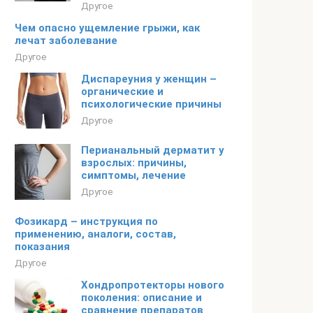
Другое
Чем опасно ущемление грыжи, как
лечат заболевание
Другое
Диспареуния у женщин –
органические и
психологические причины
Другое
Перианальный дерматит у
взрослых: причины,
симптомы, лечение
Другое
Фозикард – инструкция по
применению, аналоги, состав,
показания
Другое
Хондропротекторы нового
поколения: описание и
сравнение препаратов