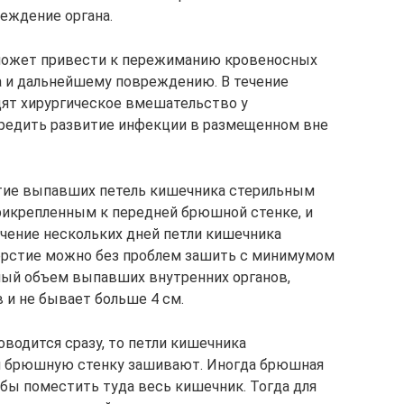
еждение органа.
может привести к пережиманию кровеносных
 и дальнейшему повреждению. В течение
дят хирургическое вмешательство у
редить развитие инфекции в размещенном вне
тие выпавших петель кишечника стерильным
рикрепленным к передней брюшной стенке, и
ечение нескольких дней петли кишечника
ерстие можно без проблем зашить с минимумом
ный объем выпавших внутренних органов,
 и не бывает больше 4 см.
водится сразу, то петли кишечника
и брюшную стенку зашивают. Иногда брюшная
обы поместить туда весь кишечник. Тогда для