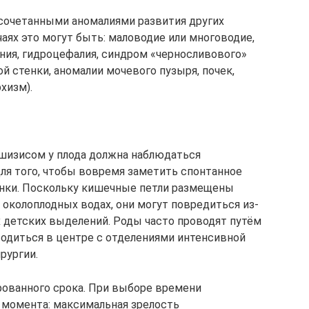
сочетанными аномалиями развития других
чаях это могут быть: маловодие или многоводие,
ия, гидроцефалия, синдром «черносливового»
стенки, аномалии мочевого пузыря, почек,
хизм).
шизисом у плода должна наблюдаться
я того, чтобы вовремя заметить спонтанное
нки. Поскольку кишечные петли размещены
 околоплодных водах, они могут повредиться из-
х детских выделений. Роды часто проводят путём
одиться в центре с отделениями интенсивной
рургии.
рованного срока. При выборе времени
 момента: максимальная зрелость