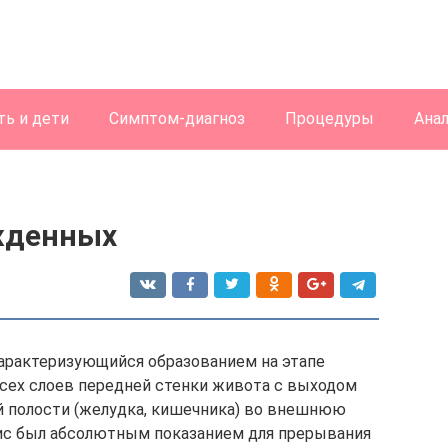
ь и дети
Симптом-диагноз
Процедуры
Ана
жденных
характеризующийся образованием на этапе
сех слоев передней стенки живота с выходом
 полости (желудка, кишечника) во внешнюю
зис был абсолютным показанием для прерывания