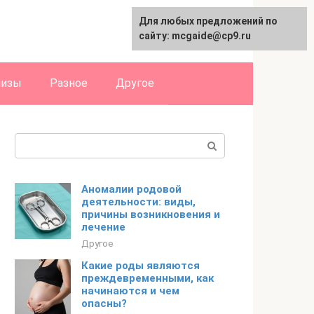
Для любых предложений по
English
сайту: mcgaide@cp9.ru
лизы
Разное
Другое
Поиск:
Аномалии родовой
деятельности: виды,
причины возникновения и
лечение
Другое
Какие роды являются
преждевременными, как
начинаются и чем
опасны?