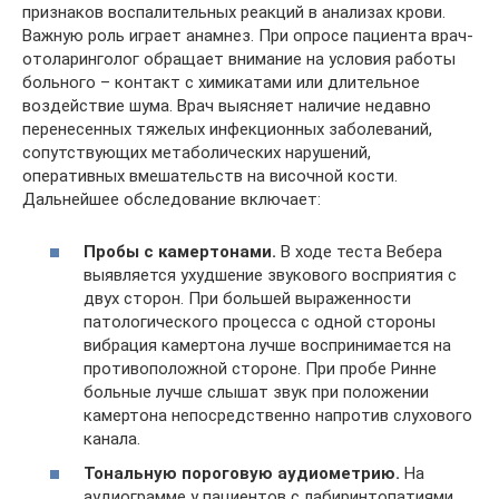
признаков воспалительных реакций в анализах крови.
Важную роль играет анамнез. При опросе пациента врач-
отоларинголог обращает внимание на условия работы
больного – контакт с химикатами или длительное
воздействие шума. Врач выясняет наличие недавно
перенесенных тяжелых инфекционных заболеваний,
сопутствующих метаболических нарушений,
оперативных вмешательств на височной кости.
Дальнейшее обследование включает:
Пробы с камертонами.
В ходе теста Вебера
выявляется ухудшение звукового восприятия с
двух сторон. При большей выраженности
патологического процесса с одной стороны
вибрация камертона лучше воспринимается на
противоположной стороне. При пробе Ринне
больные лучше слышат звук при положении
камертона непосредственно напротив слухового
канала.
Тональную пороговую аудиометрию.
На
аудиограмме у пациентов с лабиринтопатиями