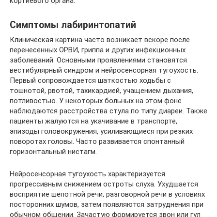
кортиевого органа.
Симптомы лабиринтопатий
Клиническая картина часто возникает вскоре после
перенесенных ОРВИ, гриппа и других инфекционных
заболеваний. Основными проявлениями становятся
вестибулярный синдром и нейросенсорная тугоухость.
Первый сопровождается шаткостью ходьбы с
тошнотой, рвотой, тахикардией, учащением дыхания,
потливостью. У некоторых больных на этом фоне
наблюдаются расстройства стула по типу диареи. Также
пациенты жалуются на укачивание в транспорте,
эпизоды головокружения, усиливающиеся при резких
поворотах головы. Часто развивается спонтанный
горизонтальный нистагм.
Нейросенсорная тугоухость характеризуется
прогрессивным снижением остроты слуха. Ухудшается
восприятие шепотной речи, разговорной речи в условиях
посторонних шумов, затем появляются затруднения при
обычном общении. Зачастую формируется звон или гул