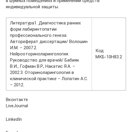
в шумных помещениях и применении средств
индивидуальной защиты.
Литература1. Диагностика ранних
форм лабиринтопатии
профессионального генеза:
Автореферат диссертации/ Волошин
И.М. – 2007.2.
Код
Нейрооториноларингология:
МКБ-10H83.2
Руководство для врачей/ Бабияк
В.И., Гофман В.Р., Накатис Я.А. –
2002.3. Оториноларингология в
клинической практике – Лопатин А.С.
– 2012.
Вконтакте
LiveJournal
LinkedIn