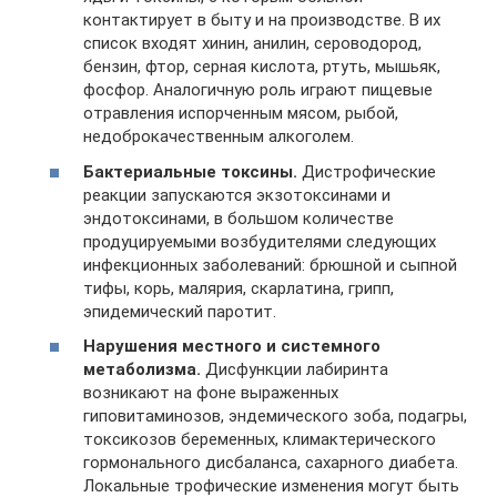
контактирует в быту и на производстве. В их
список входят хинин, анилин, сероводород,
бензин, фтор, серная кислота, ртуть, мышьяк,
фосфор. Аналогичную роль играют пищевые
отравления испорченным мясом, рыбой,
недоброкачественным алкоголем.
Бактериальные токсины.
Дистрофические
реакции запускаются экзотоксинами и
эндотоксинами, в большом количестве
продуцируемыми возбудителями следующих
инфекционных заболеваний: брюшной и сыпной
тифы, корь, малярия, скарлатина, грипп,
эпидемический паротит.
Нарушения местного и системного
метаболизма.
Дисфункции лабиринта
возникают на фоне выраженных
гиповитаминозов, эндемического зоба, подагры,
токсикозов беременных, климактерического
гормонального дисбаланса, сахарного диабета.
Локальные трофические изменения могут быть