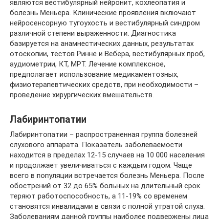
являются вестибулярный нейронит, кохлеопатия и
болезнь Меньера. Клинические проявления включают
нейросенсорную тугоухость и вестибулярный синдром
различной степени выраженности. Диагностика
базируется на анамнестических данных, результатах
отоскопии, тестов Ринне и Вебера, вестибулярных проб,
аудиометрии, КТ, МРТ. Лечение комплексное,
предполагает использование медикаментозных,
физиотерапевтических средств, при необходимости –
проведение хирургических вмешательств.
Лабиринтопатии
Лабиринтопатии – распространенная группа болезней
слухового аппарата. Показатель заболеваемости
находится в пределах 12-15 случаев на 10 000 населения
и продолжает увеличиваться с каждым годом. Чаще
всего в популяции встречается болезнь Меньера. После
обострений от 32 до 65% больных на длительный срок
теряют работоспособность, а 11-19% со временем
становятся инвалидами в связи с полной утратой слуха.
Заболеваниям данной группы наиболее подвержены лица