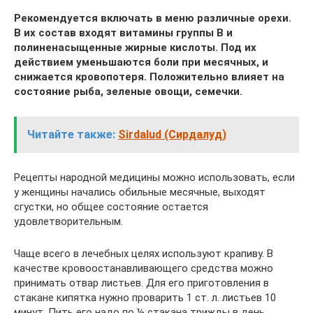
Рекомендуется включать в меню различные орехи.
В их состав входят витамины группы В и
полиненасыщенные жирные кислоты. Под их
действием уменьшаются боли при месячных, и
снижается кровопотеря. Положительно влияет на
состояние рыба, зеленые овощи, семечки.
Читайте также:
Sirdalud (Сирдалуд)
Рецепты народной медицины можно использовать, если
у женщины начались обильные месячные, выходят
сгустки, но общее состояние остается
удовлетворительным.
Чаще всего в лечебных целях используют крапиву. В
качестве кровоостанавливающего средства можно
принимать отвар листьев. Для его приготовления в
стакане кипятка нужно проварить 1 ст. л. листьев 10
минут. Пить его надо по ½ стакана трижды в день.