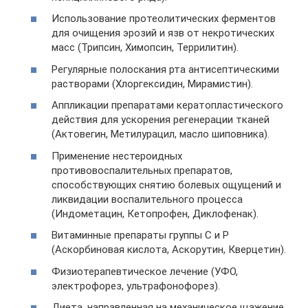
Использование протеолитических ферментов
для очищения эрозий и язв от некротических
масс (Трипсин, Химопсин, Террилитин).
Регулярные полоскания рта антисептическими
растворами (Хлоргексидин, Мирамистин).
Аппликации препаратами кератопластического
действия для ускорения регенерации тканей
(Актовегин, Метилурацил, масло шиповника).
Применение нестероидных
противовоспалительных препаратов,
способствующих снятию болевых ощущений и
ликвидации воспалительного процесса
(Индометацин, Кетопрофен, Диклофенак).
Витаминные препараты группы С и Р
(Аскорбиновая кислота, Аскорутин, Кверцетин).
Физиотерапевтическое лечение (УФО,
электрофорез, ультрафонофорез).
Диета, направленная на механическое щажение