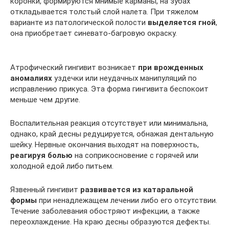
коронки, формируются мнимые карманы, на зубах
откладывается толстый слой налета. При тяжелом
варианте из патологической полости
выделяется гной
,
она приобретает синевато-багровую окраску.
Атрофический гингивит возникает
при врожденных
аномалиях
уздечки или неудачных манипуляций по
исправлению прикуса. Эта форма гингивита беспокоит
меньше чем другие.
Воспалительная реакция отсутствует или минимальна,
однако, край десны редуцируется, обнажая дентальную
шейку. Нервные окончания выходят на поверхность,
реагируя болью
на соприкосновение с горячей или
холодной едой либо питьем.
Язвенный гингивит
развивается из катаральной
формы
при ненадлежащем лечении либо его отсутствии.
Течение заболевания обостряют инфекции, а также
переохлаждение. На краю десны образуются дефекты.