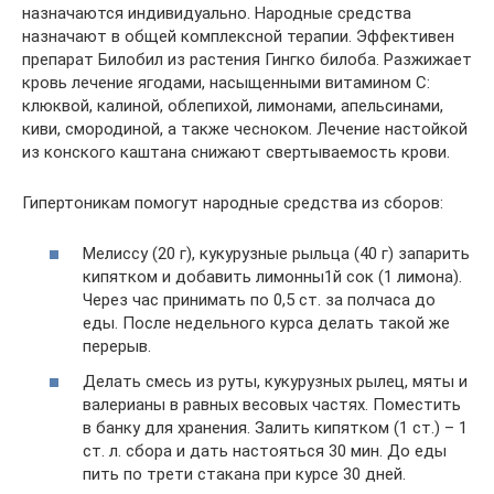
назначаются индивидуально. Народные средства
назначают в общей комплексной терапии. Эффективен
препарат Билобил из растения Гингко билоба. Разжижает
кровь лечение ягодами, насыщенными витамином С:
клюквой, калиной, облепихой, лимонами, апельсинами,
киви, смородиной, а также чесноком. Лечение настойкой
из конского каштана снижают свертываемость крови.
Гипертоникам помогут народные средства из сборов:
Мелиссу (20 г), кукурузные рыльца (40 г) запарить
кипятком и добавить лимонны1й сок (1 лимона).
Через час принимать по 0,5 ст. за полчаса до
еды. После недельного курса делать такой же
перерыв.
Делать смесь из руты, кукурузных рылец, мяты и
валерианы в равных весовых частях. Поместить
в банку для хранения. Залить кипятком (1 ст.) – 1
ст. л. сбора и дать настояться 30 мин. До еды
пить по трети стакана при курсе 30 дней.