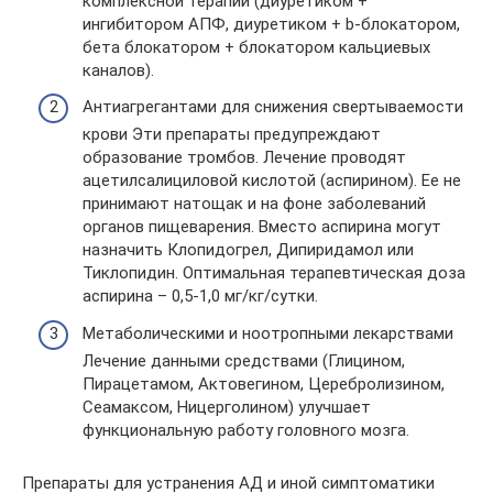
комплексной терапии (диуретиком +
ингибитором АПФ, диуретиком + b-блокатором,
бета блокатором + блокатором кальциевых
каналов).
Антиагрегантами для снижения свертываемости
крови Эти препараты предупреждают
образование тромбов. Лечение проводят
ацетилсалициловой кислотой (аспирином). Ее не
принимают натощак и на фоне заболеваний
органов пищеварения. Вместо аспирина могут
назначить Клопидогрел, Дипиридамол или
Тиклопидин. Оптимальная терапевтическая доза
аспирина – 0,5-1,0 мг/кг/сутки.
Метаболическими и ноотропными лекарствами
Лечение данными средствами (Глицином,
Пирацетамом, Актовегином, Церебролизином,
Сеамаксом, Ницерголином) улучшает
функциональную работу головного мозга.
Препараты для устранения АД и иной симптоматики