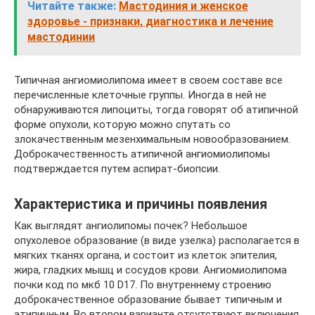
Читайте также:
Мастодиния и женское
здоровье - признаки, диагностика и лечение
мастодинии
Типичная ангиомиолипома имеет в своем составе все
перечисленные клеточные группы. Иногда в ней не
обнаруживаются липоциты, тогда говорят об атипичной
форме опухоли, которую можно спутать со
злокачественным мезенхимальным новообразованием.
Доброкачественность атипичной ангиомиолипомы
подтверждается путем аспират-биопсии.
Характеристика и причины появления
Как выглядят ангиолипомы почек? Небольшое
опухолевое образование (в виде узелка) располагается в
мягких тканях органа, и состоит из клеток эпителия,
жира, гладких мышц и сосудов крови. Ангиомиолипома
почки код по мкб 10 D17. По внутреннему строению
доброкачественное образование бывает типичным и
атипичным. Во втором варианте отсутствуют включения