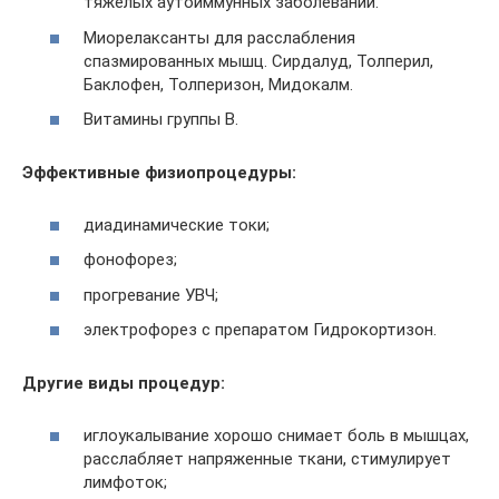
тяжелых аутоиммунных заболеваний.
Миорелаксанты для расслабления
спазмированных мышц. Сирдалуд, Толперил,
Баклофен, Толперизон, Мидокалм.
Витамины группы В.
Эффективные физиопроцедуры:
диадинамические токи;
фонофорез;
прогревание УВЧ;
электрофорез с препаратом Гидрокортизон.
Другие виды процедур:
иглоукалывание хорошо снимает боль в мышцах,
расслабляет напряженные ткани, стимулирует
лимфоток;