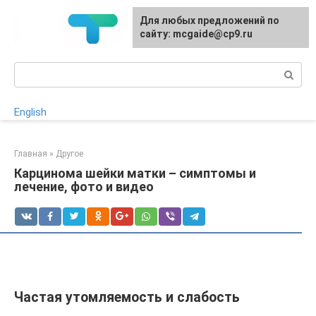
Перейти
Для любых предложений по
к
сайту: mcgaide@cp9.ru
контенту
Поиск:
English
Главная
»
Другое
Карцинома шейки матки – симптомы и
лечение, фото и видео
Частая утомляемость и слабость