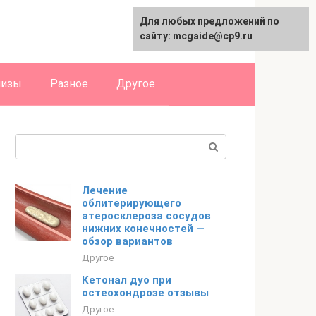
Для любых предложений по
English
сайту: mcgaide@cp9.ru
лизы
Разное
Другое
Поиск:
Лечение
облитерирующего
атеросклероза сосудов
нижних конечностей —
обзор вариантов
Другое
Кетонал дуо при
остеохондрозе отзывы
Другое