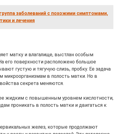
группа заболеваний с похожими симптомами,
ики и лечения
яет матку и влагалище, выстлан особым
На его поверхности расположено большое
ают густую и тягучую слизь, пробку. Ее задача
м микроорганизмам в полость матки. Но в
войства секрета меняются.
олее жидким с повышенным уровнем кислотности,
дам проникать в полость матки и двигаться к
цервикальных желез, которые продолжают