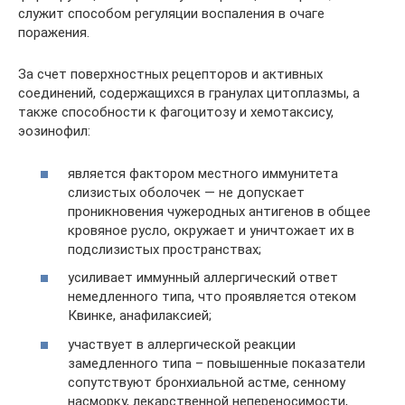
служит способом регуляции воспаления в очаге
поражения.
За счет поверхностных рецепторов и активных
соединений, содержащихся в гранулах цитоплазмы, а
также способности к фагоцитозу и хемотаксису,
эозинофил:
является фактором местного иммунитета
слизистых оболочек — не допускает
проникновения чужеродных антигенов в общее
кровяное русло, окружает и уничтожает их в
подслизистых пространствах;
усиливает иммунный аллергический ответ
немедленного типа, что проявляется отеком
Квинке, анафилаксией;
участвует в аллергической реакции
замедленного типа – повышенные показатели
сопутствуют бронхиальной астме, сенному
насморку, лекарственной непереносимости,