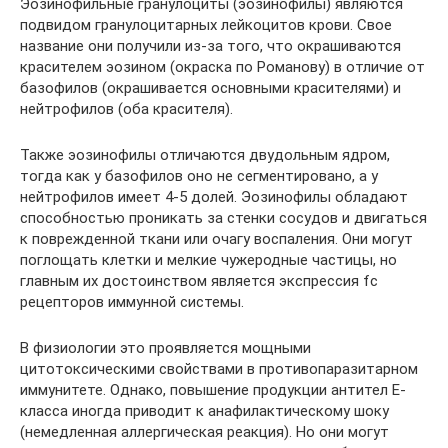
Эозинофильные гранулоциты (эозинофилы) являются
подвидом гранулоцитарных лейкоцитов крови. Свое
название они получили из-за того, что окрашиваются
красителем эозином (окраска по Романову) в отличие от
базофилов (окрашивается основными красителями) и
нейтрофилов (оба красителя).
Также эозинофилы отличаются двудольным ядром,
тогда как у базофилов оно не сегментировано, а у
нейтрофилов имеет 4-5 долей. Эозинофилы обладают
способностью проникать за стенки сосудов и двигаться
к поврежденной ткани или очагу воспаления. Они могут
поглощать клетки и мелкие чужеродные частицы, но
главным их достоинством является экспрессия fc
рецепторов иммунной системы.
В физиологии это проявляется мощными
цитотоксическими свойствами в противопаразитарном
иммунитете. Однако, повышение продукции антител Е-
класса иногда приводит к анафилактическому шоку
(немедленная аллергическая реакция). Но они могут