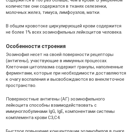
содержится в 100 раз больше, чем в крови. В умеренном
количестве они содержатся в тканях селезенки,
молочных желез, тимуса, лимфоузлов, матки.
В общем кровотоке циркулирующей крови содержится
не более 1% всех эозинофильных лейкоцитов человека.
Особенности строения
Эозинофил несет на своей поверхности рецепторы
(антигены), участвующие в иммунных процессах.
Клеточная цитоплазма содержит гранулы, наполненные
ферментами, которые при необходимости доставляются
к очагу воспаления и высвобождаются во внеклеточное
пространство.
Поверхностные антигены (АГ) эозинофильного
лейкоцита способны взаимодействовать с
иммуноглобулинами IgG, IgE, компонентами системы
комплемента крови C3,C4.
Быстрое повышение концентрации эозинофилов в очаге