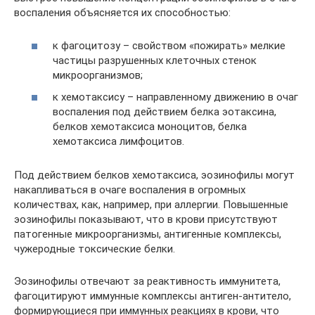
воспаления объясняется их способностью:
к фагоцитозу – свойством «пожирать» мелкие
частицы разрушенных клеточных стенок
микроорганизмов;
к хемотаксису – направленному движению в очаг
воспаления под действием белка эотаксина,
белков хемотаксиса моноцитов, белка
хемотаксиса лимфоцитов.
Под действием белков хемотаксиса, эозинофилы могут
накапливаться в очаге воспаления в огромных
количествах, как, например, при аллергии. Повышенные
эозинофилы показывают, что в крови присутствуют
патогенные микроорганизмы, антигенные комплексы,
чужеродные токсические белки.
Эозинофилы отвечают за реактивность иммунитета,
фагоцитируют иммунные комплексы антиген-антитело,
формирующиеся при иммунных реакциях в крови, что