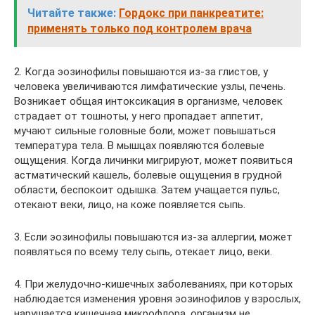
Читайте также:
Гордокс при панкреатите:
применять только под контролем врача
2. Когда эозинофилы повышаются из-за глистов, у
человека увеличиваются лимфатические узлы, печень.
Возникает общая интоксикация в организме, человек
страдает от тошноты, у него пропадает аппетит,
мучают сильные головные боли, может повышаться
температура тела. В мышцах появляются болевые
ощущения. Когда личинки мигрируют, может появиться
астматический кашель, болевые ощущения в грудной
области, беспокоит одышка. Затем учащается пульс,
отекают веки, лицо, на коже появляется сыпь.
3. Если эозинофилы повышаются из-за аллергии, может
появляться по всему телу сыпь, отекает лицо, веки.
4. При желудочно-кишечных заболеваниях, при которых
наблюдается изменения уровня эозинофилов у взрослых,
нарушается кишечная микрофлора, организм не