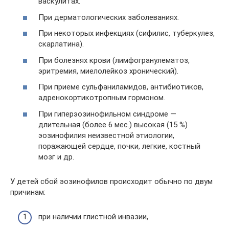
васкулитах.
При дерматологических заболеваниях.
При некоторых инфекциях (сифилис, туберкулез,
скарлатина).
При болезнях крови (лимфогранулематоз,
эритремия, миелолейкоз хронический).
При приеме сульфаниламидов, антибиотиков,
адренокортикотропным гормоном.
При гиперэозинофильном синдроме —
длительная (более 6 мес.) высокая (15 %)
эозинофилия неизвестной этиологии,
поражающей сердце, почки, легкие, костный
мозг и др.
У детей сбой эозинофилов происходит обычно по двум
причинам:
при наличии глистной инвазии,