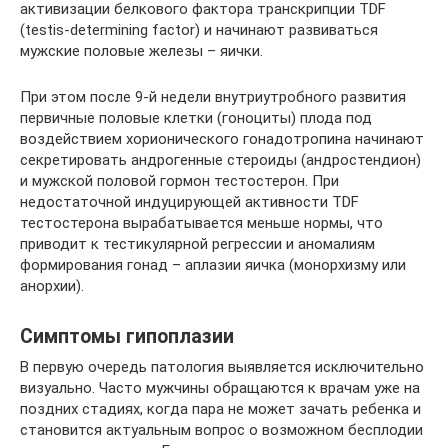
активизации белкового фактора транскрипции TDF
(testis-determining factor) и начинают развиваться
мужские половые железы – яички.
При этом после 9-й недели внутриутробного развития
первичные половые клетки (гоноциты) плода под
воздействием хорионического гонадотропина начинают
секретировать андрогенные стероиды (андростендион)
и мужской половой гормон тестостерон. При
недостаточной индуцирующей активности TDF
тестостерона вырабатывается меньше нормы, что
приводит к тестикулярной регрессии и аномалиям
формирования гонад – аплазии яичка (монорхизму или
анорхии).
Симптомы гипоплазии
В первую очередь патология выявляется исключительно
визуально. Часто мужчины обращаются к врачам уже на
поздних стадиях, когда пара не может зачать ребенка и
становится актуальным вопрос о возможном бесплодии