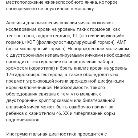
местоположение жизнеспособного яичка, которое
своевременно не опустилось в мошонку.
Анализы для выявления аплазии яичка включают
исследование крови на уровень таких гормонов, как
тестостерон, андростендион, ЛГ (лютеинизирующийо
гормон), ФСГ (фолликулостимулирующий гормон), АМГ
(анти-мюллеровый гормон). Новорожденным мальчикам
с двусторонними непальпируемыми яичками необходимо
проводить тестирование на определение набора
хромосом (кариотипа) и брать анализ крови на уровень
17-гидроксипрогестерона, а также обследовать на
предмет угрожающей жизни врожденной дисфункции
коры надпочечников. Необходимость такого
обследования связана с тем, что мальчик с
двусторонним крипторхизмом или билатеральной
аплазией яичек может быть ошибочно принят за
ребенка с кариотипом 46, XX и гиперплазией коры
надпочечников.
Инструментальная диагностика проводится с