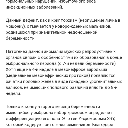
гормональных нарушений, избыточного веса,
инфекционных заболеваний.
Данный дефект, как и крипторхизм (неопущение яичка в
мошонку), отмечается у новорожденных мальчиков,
родившихся при значительной недоношенной
беременности.
Патогенез данной аномалии мужских репродуктивных
органов связан с особенностями их образования в конце
эмбрионального периода (с 7-й недели беременности).
Хотя еще на 4-й неделе в мезонефросе зародыша
(медиальнее мезонефрических протоков) появляются
зачатки половых желез в виде гонадных урогенитальных
валиков, не имеющих полового различия вплоть до 8-й
недели.
Только к концу второго месяца беременности
имеющийся у эмбриона набор хромосом определяет
дифференциацию его пола. Это ген Y-хромосомы SRY,
который кодирует онтогенез семенников. Благодаря