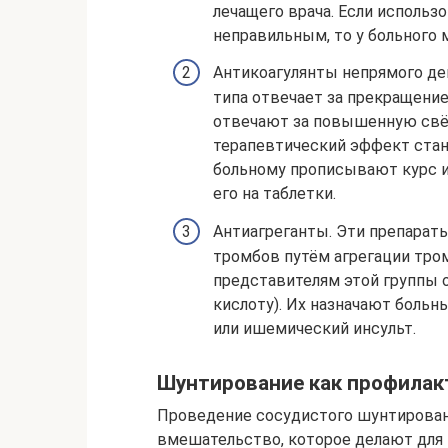
лечащего врача. Если использ
неправильным, то у больного 
Антикоагулянты непрямого де
типа отвечает за прекращени
отвечают за повышенную свё
терапевтический эффект стан
больному прописывают курс и
его на таблетки.
Антиагреганты. Эти препарат
тромбов путём агрегации тро
представителям этой группы 
кислоту). Их назначают боль
или ишемический инсульт.
Шунтирование как профилак
Проведение сосудистого шунтировани
вмешательство, которое делают для 