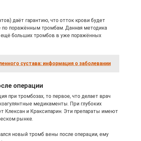
тов) даёт гарантию, что отток крови будет
е по поражённым тромбам. Данная методика
я ещё больших тромбов в уже поражённых
ленного сустава: информация о заболевании
сле операции
ия при тромбозах, то первое, что делает врач
икоагулянтные медикаменты. При глубоких
т Клексан и Краксипарин. Эти препараты имеют
ческом рынке.
вался новый тромб вены после операции, ему