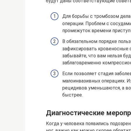
будут даны соответствующие совет
Для борьбы с тромбозом дела
операции. Проблем с сосудами
промежуток времени приступи
В обязательном порядке польз
зафиксировать кровеносные с
забывайте, что вам нельзя буд
заблаговременно компрессион
Если позволяет стадия заболе
малоинвазивных операциях. И
рецидивов уменьшаются, а в
быстрее.
Диагностические мероп
Когда у человека появились подозрени
ног, важно как можно скорее обрати