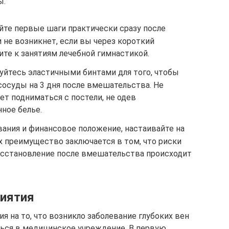
ы.
йте первые шаги практически сразу после
 не возникнет, если вы через короткий
те к занятиям лечебной гимнастикой.
уйтесь эластичными бинтами для того, чтобы
осуды на 3 дня после вмешательства. Не
ет подниматься с постели, не одев
ное белье.
вания и финансовое положение, настаивайте на
х преимущество заключается в том, что риски
осстановление после вмешательства происходит
риятия
я на то, что возникло заболевание глубоких вен
ться в медицинское учреждение. В первую