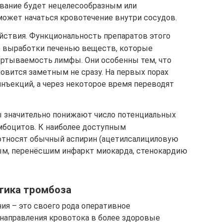
ование будет нецелесообразным или
может начаться кровотечение внутри сосудов.
йствия. Функциональность препаратов этого
е выработки печенью веществ, которые
ртываемость лимфы. Они особенны тем, что
овится заметным не сразу. На первых порах
нъекций, а через некоторое время переводят
ы значительно понижают число потенциальных
мбоцитов. К наиболее доступным
относят обычный аспирин (ацетилсалициловую
ным, перенёсшим инфаркт миокарда, стенокардию
тика тромбоза
я – это своего рода оперативное
направления кровотока в более здоровые