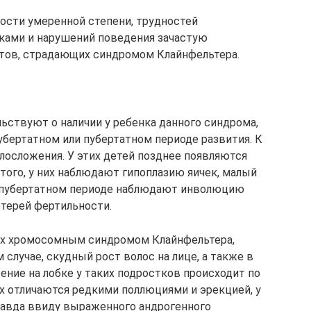
ости умеренной степени, трудностей
ками и нарушений поведения зачастую
тов, страдающих синдромом Клайнфельтера.
ьствуют о наличии у ребенка данного синдрома,
убертатном или пубертатном периоде развития. К
лосложения. У этих детей позднее появляются
того, у них наблюдают гипоплазию яичек, малый
стпубертатном периоде наблюдают инволюцию
отерей фертильности.
их хромосомным синдромом Клайнфельтера,
 случае, скудный рост волос на лице, а также в
ние на лобке у таких подростков происходит по
 отличаются редкими поллюциями и эрекцией, у
правда ввиду выраженного андрогенного