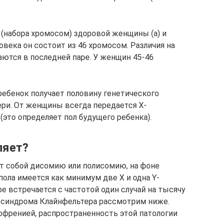
(набора хромосом) здоровой женщины (а) и
овека он состоит из 46 хромосом. Различия на
ются в последней паре. У женщин 45-46
ребенок получает половину генетического
тери. От женщины всегда передается Х-
 (это определяет пол будущего ребенка).
ляет?
т собой дисомию или полисомию, на фоне
ола имеется как минимум две Х и одна Y-
 встречается с частотой один случай на тысячу
синдрома Клайнфельтера рассмотрим ниже.
офренией, распространенность этой патологии