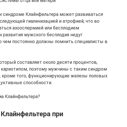
системы отца или матери.
и синдроме Клайнфельтера может развиваться
последующей гиалинизацией и атрофией, что во
аться азооспермией или бесплодием
н развития мужского бесплодия недуг
 о чем постоянно должны помнить специалисты в
который составляет около десяти процентов,
м кариотипом, поэтому мужчины с таким синдром
а, кроме того, функционирующие железы половых
дуктивные способности.
ма Клайнфельтера?
 Клайнфельтера при