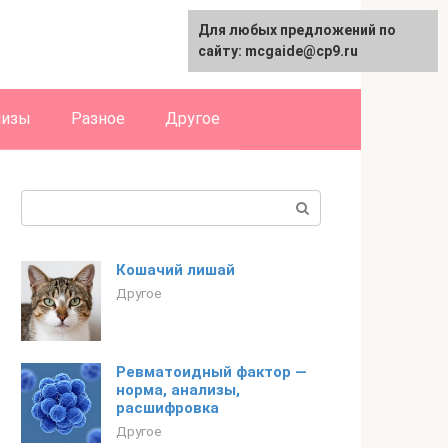
Для любых предложений по
English
сайту: mcgaide@cp9.ru
лизы
Разное
Другое
Поиск:
Кошачий лишай
Другое
Ревматоидный фактор —
норма, анализы,
расшифровка
Другое