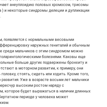
лючает анеуплоидию половых хромосом, трисомы
 ) и некоторые синдромы делеции и дупликации
.
ом, появляется с нормальными весовыми
ифференцировку наружных гениталий и обычным
те среди мальчиков с этим синдромом можно
толарингологическими болезнями. Каковы еще
Больные больше других подвержены бронхиту и
 отстают в моторном развитии, к примеру, они
головку, стоять, сидеть или ходить. Кроме того,
 развития. Уже в возрасте восьми лет мальчики
чересчур высоким ростом наряду с
, которое будет выражаться в наличии длинных
убертатном периоде у человека может
хизм.