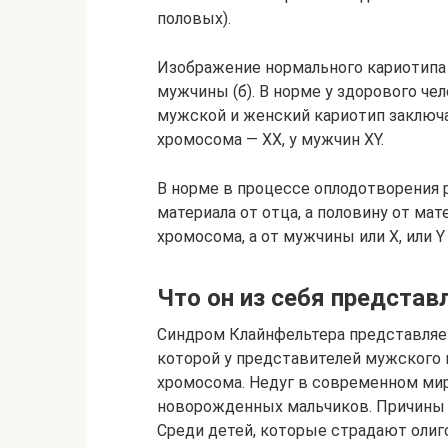
половых).
Изображение нормального кариотипа 
мужчины (б). В норме у здорового чел
мужской и женский кариотип заключа
хромосома — ХХ, у мужчин ХY.
В норме в процессе оплодотворения 
материала от отца, а половину от ма
хромосома, а от мужчины или Х, или Y
Что он из себя представ
Синдром Клайнфельтера представляе
которой у представителей мужского п
хромосома. Недуг в современном мире
новорожденных мальчиков. Причины 
Среди детей, которые страдают олиг