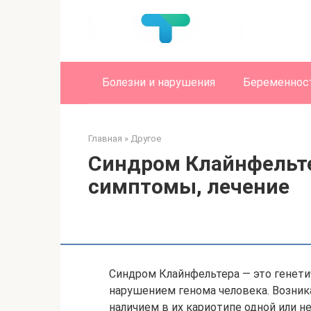
Перейти
к
контенту
Болезни и нарушения
Беременност
Главная
»
Другое
Синдром Клайнфельте
симптомы, лечение
Синдром Клайнфельтера — это генети
нарушением генома человека. Возник
наличием в их кариотипе одной или 