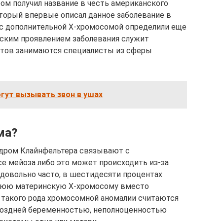
ром получил название в честь американского
оторый впервые описал данное заболевание в
в с дополнительной Х-хромосомой определили еще
ческим проявлением заболевания служит
нтов занимаются специалисты из сферы
гут вызывать звон в ушах
ма?
ндром Клайнфельтера связывают с
 мейоза либо это может происходить из-за
 довольно часто, в шестидесяти процентах
шнюю материнскую Х-хромосому вместо
 такого рода хромосомной аномалии считаются
поздней беременностью, неполноценностью