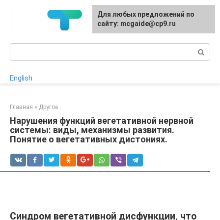
Перейти
Для любых предложений по
к
сайту: mcgaide@cp9.ru
контенту
Поиск:
English
Главная
»
Другое
Нарушения функций вегетативной нервной
системы: виды, механизмы развития.
Понятие о вегетативных дистониях.
Синдром вегетативной дисфункции, что