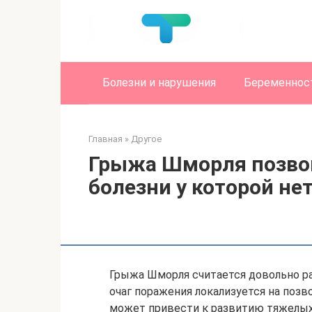
Перейти
к
контенту
Болезни и нарушения
Беременност
Главная
»
Другое
Грыжа Шморля позво
болезни у которой не
Грыжа Шморля считается довольно р
очаг поражения локализуется на поз
может привести к развитию тяжелых