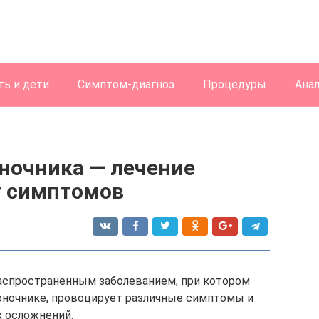
ь и дети
Симптом-диагноз
Процедуры
Ана
ночника — лечение
т симптомов
аспространенным заболеванием, при котором
воночнике, провоцирует различные симптомы и
 осложнений.