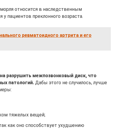
морля относится в наследственным
я у пациентов преклонного возраста.
нального ревматоидного артрита и его
ы
на разрушить межпозвонковый диск, что
ных патологий.
Дабы этого не случилось, лучше
меры:
ком тяжелых вещей;
 так как оно способствует ухудшению